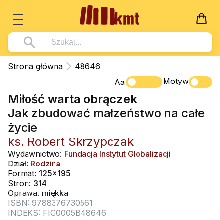
Książki
Strona główna
48646
Wszystko z kategorii - Książki
Motyw
Multimedia
Aa
Miłość warta obrączek
Pismo Święte
Wszystko z kategorii - Multimedia
Dla Dzieci
Jak zbudować małzeństwo na całe
Kościół Katolicki
DVD
Wszystko z kategorii - Dla Dzieci
Podręczniki
życie
Duszpasterstwo
CD-ROM
Literatura (D)
ks. Robert Skrzypczak
Wszystko z kategorii - Podręczniki
Nowości
Teologia
Muzyka
Wydawnictwo:
Fundacja Instytut Globalizacji
Płyty, DVD (D)
Podręczniki i pomoce dydaktyczne
Zaloguj się
Dział:
Rodzina
Życie chrześcijańskie
Rekolekcje i inne na CD
Format:
125x195
Podręczniki i pomoce dydaktyczne
Zabawa i Nauka
Stron:
314
Duchowość
Śpiew i modlitwa
Oprawa:
miękka
ISBN: 9788376730561
Literatura piękna
Muzyka klasyczna
INDEKS: FIG0005B48646