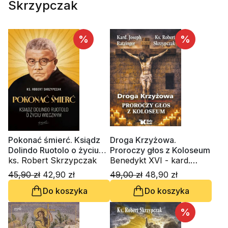
Skrzypczak
%
%
Pokonać śmierć. Ksiądz
Droga Krzyżowa.
Dolindo Ruotolo o życiu
Proroczy głos z Koloseum
wiecznym
ks. Robert Skrzypczak
Benedykt XVI - kard.
Joseph Ratzinger, ks.
45,90 zł
42,90 zł
49,00 zł
48,90 zł
Robert Skrzypczak
Do koszyka
Do koszyka
%