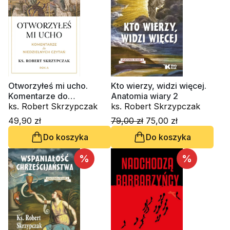
Otworzyłeś mi ucho.
Kto wierzy, widzi więcej.
Komentarze do
Anatomia wiary 2
niedzielnych czytań. Rok
ks. Robert Skrzypczak
ks. Robert Skrzypczak
A
49,90 zł
79,00 zł
75,00 zł
Do koszyka
Do koszyka
%
%