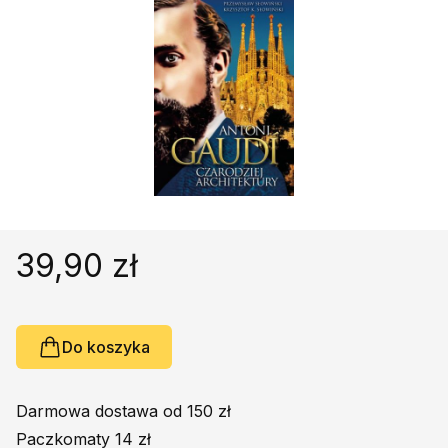
Religie
Śpiewniki
Kultura
Książki obcojęzyczne
Poradniki, leksykony...
Dewocjonalia
Inne
Podręczniki szkolne
Promocja
39,90 zł
Do koszyka
Darmowa dostawa od 150 zł
Paczkomaty 14 zł