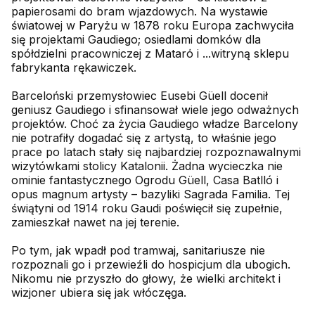
papierosami do bram wjazdowych. Na wystawie
światowej w Paryżu w 1878 roku Europa zachwyciła
się projektami Gaudiego; osiedlami domków dla
spółdzielni pracowniczej z Matarό i ...witryną sklepu
fabrykanta rękawiczek.
Barceloński przemysłowiec Eusebi Güell docenił
geniusz Gaudiego i sfinansował wiele jego odważnych
projektów. Choć za życia Gaudiego władze Barcelony
nie potrafiły dogadać się z artystą, to właśnie jego
prace po latach stały się najbardziej rozpoznawalnymi
wizytówkami stolicy Katalonii. Żadna wycieczka nie
ominie fantastycznego Ogrodu Güell, Casa Batlló i
opus magnum artysty – bazyliki Sagrada Familia. Tej
świątyni od 1914 roku Gaudi poświęcił się zupełnie,
zamieszkał nawet na jej terenie.
Po tym, jak wpadł pod tramwaj, sanitariusze nie
rozpoznali go i przewieźli do hospicjum dla ubogich.
Nikomu nie przyszło do głowy, że wielki architekt i
wizjoner ubiera się jak włóczęga.