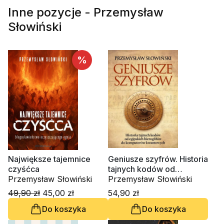
Inne pozycje - Przemysław
Słowiński
%
Największe tajemnice
Geniusze szyfrów. Historia
czyśćca
tajnych kodów od
Przemysław Słowiński
egipskich hieroglifów do
Przemysław Słowiński
komputerów kwantowych
49,90 zł
45,00 zł
54,90 zł
Do koszyka
Do koszyka