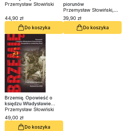
Przemysław Słowiński
piorunów
Przemysław Słowiński,
Krzysztof K. Słowiński
44,90 zł
39,90 zł
Do koszyka
Do koszyka
Brzemię. Opowieść o
księdzu Władysławie
Bukowińskim,
Przemysław Słowiński
duszpasterzu sowieckiej
49,00 zł
Rosji
Do koszyka