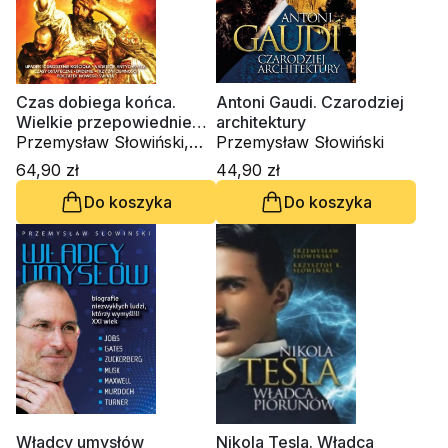
Czas dobiega końca.
Antoni Gaudi. Czarodziej
Wielkie przepowiednie
architektury
dla Polski i świata
Przemysław Słowiński,
Przemysław Słowiński
Teresa Kowalik
64,90 zł
44,90 zł
Do koszyka
Do koszyka
Władcy umysłów
Nikola Tesla. Władca