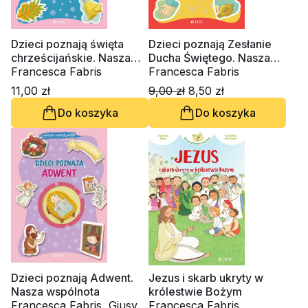
Dzieci poznają święta
Dzieci poznają Zesłanie
chrześcijańskie. Nasza
Ducha Świętego. Nasza
wspólnota
Francesca Fabris
wspólnota
Francesca Fabris
11,00 zł
9,00 zł
8,50 zł
Do koszyka
Do koszyka
Dzieci poznają Adwent.
Jezus i skarb ukryty w
Nasza wspólnota
królestwie Bożym
Francesca Fabris, Giusy
Francesca Fabris