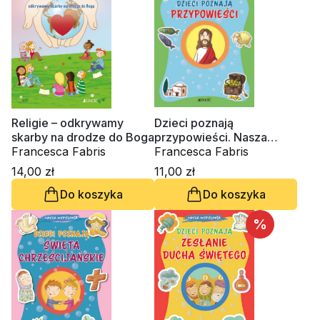
Religie – odkrywamy
Dzieci poznają
skarby na drodze do Boga
przypowieści. Nasza
Francesca Fabris
wspólnota
Francesca Fabris
14,00 zł
11,00 zł
Do koszyka
Do koszyka
%