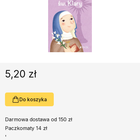
Religie
Śpiewniki
Kultura
Książki obcojęzyczne
Poradniki, leksykony...
Dewocjonalia
Inne
Podręczniki szkolne
5,20 zł
Promocja
Do koszyka
Darmowa dostawa od 150 zł
Paczkomaty 14 zł
'