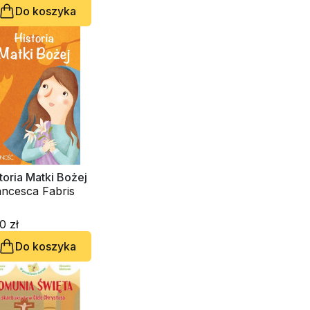
Do koszyka
toria Matki Bożej
ancesca Fabris
0 zł
Do koszyka