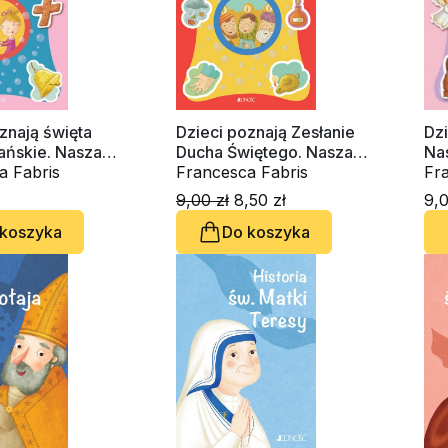
znają święta
Dzieci poznają Zesłanie
Dz
ańskie. Nasza
Ducha Świętego. Nasza
Na
a
a Fabris
wspólnota
Francesca Fabris
Fra
Cap
9,00 zł
8,50 zł
9,0
 koszyka
Do koszyka