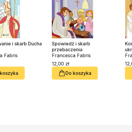
anie i skarb Ducha
Spowiedź i skarb
Kom
przebaczenia
ukr
a Fabris
Francesca Fabris
Fr
12,00 zł
12,
 koszyka
Do koszyka