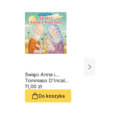
Święci Anna i
Święta Fa
Joachim
Tommaso D'Incalci, Francesca Fabris
Kowalska
11,00 zł
11,00 zł
Do koszyka
Do 