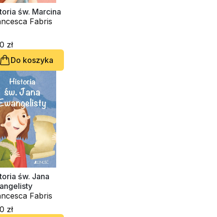
toria św. Marcina
ancesca Fabris
0 zł
Do koszyka
toria św. Jana
angelisty
ancesca Fabris
0 zł