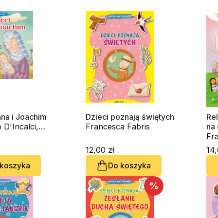
na i Joachim
Dzieci poznają świętych
Re
D'Incalci,
Francesca Fabris
na
a Fabris
Fr
12,00 zł
14,
 koszyka
Do koszyka
%