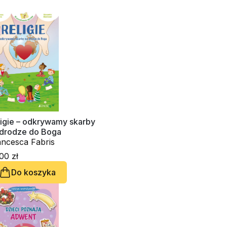
ligie – odkrywamy skarby
 drodze do Boga
ancesca Fabris
00 zł
Do koszyka