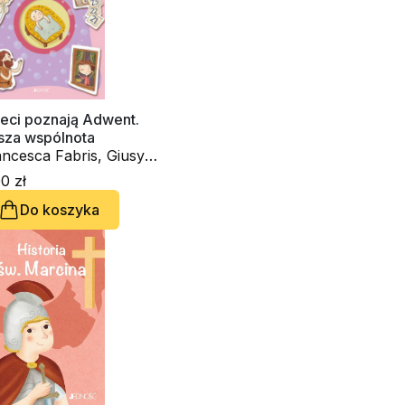
ieci poznają Adwent.
sza wspólnota
ncesca Fabris, Giusy
izzi
0 zł
Do koszyka