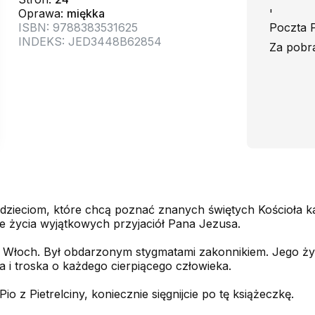
Oprawa:
miękka
'
ISBN: 9788383531625
Poczta P
INDEKS: JED3448B62854
Za pobr
dzieciom, które chcą poznać znanych świętych Kościoła kat
ie życia wyjątkowych przyjaciół Pana Jezusa.
ł z Włoch. Był obdarzonym stygmatami zakonnikiem. Jego ż
 i troska o każdego cierpiącego człowieka.
io z Pietrelciny, koniecznie sięgnijcie po tę książeczkę.