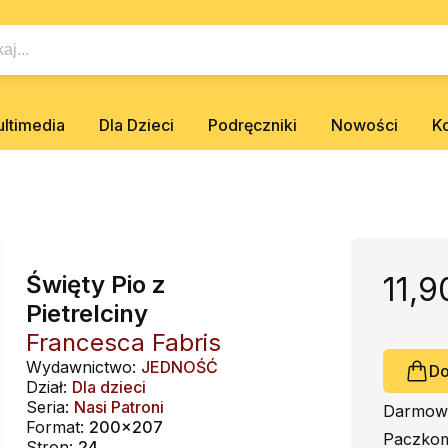
ltimedia
Dla Dzieci
Podręczniki
Nowości
K
Święty Pio z
11,9
Pietrelciny
Francesca Fabris
Wydawnictwo:
JEDNOŚĆ
Do
Dział:
Dla dzieci
Seria:
Nasi Patroni
Darmowa
Format:
200x207
Paczkom
Stron:
24