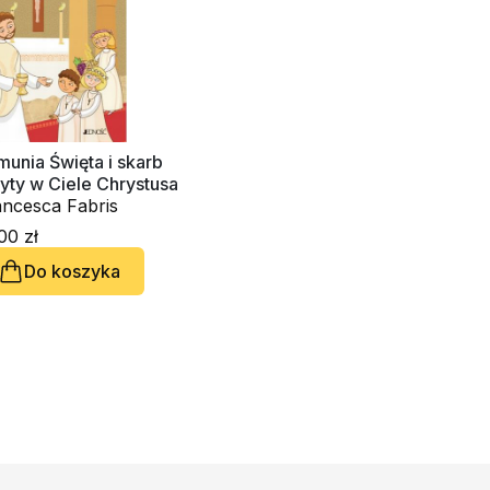
unia Święta i skarb
yty w Ciele Chrystusa
ancesca Fabris
00 zł
Do koszyka