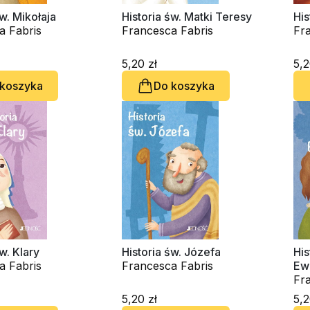
św. Mikołaja
Historia św. Matki Teresy
His
a Fabris
Francesca Fabris
Fr
5,20 zł
5,2
 koszyka
Do koszyka
w. Klary
Historia św. Józefa
His
a Fabris
Francesca Fabris
Ew
Fr
5,20 zł
5,2