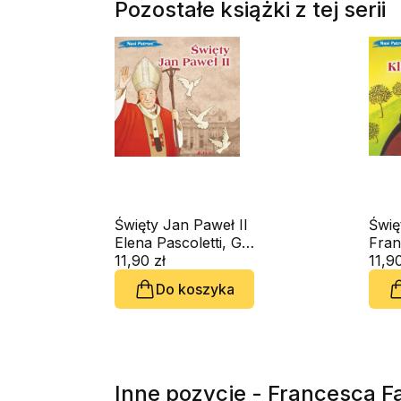
Pozostałe książki z tej serii
Święty Jan Paweł II
Świę
Elena Pascoletti, Giusy Capizzi
Asy
11,90 zł
11,90
Do koszyka
Inne pozycje - Francesca F