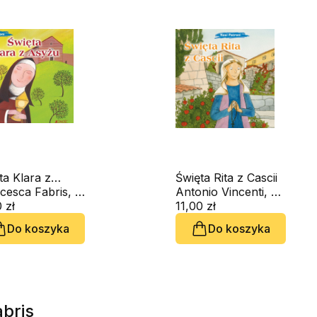
ta Klara z
Święta Rita z Cascii
żu
Francesca Fabris, Silvia Fabris
Antonio Vincenti, Silvia Vecchini
 zł
11,00 zł
Do koszyka
Do koszyka
abris