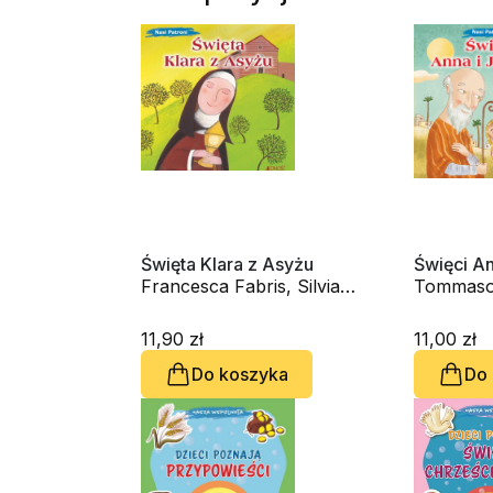
Święta Klara z Asyżu
Święci An
Francesca Fabris, Silvia
Tommaso 
Fabris
Francesc
11,90 zł
11,00 zł
Do koszyka
Do