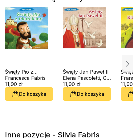
Święty Pio z
Święty Jan Paweł II
Święta 
Pietrelciny
Francesca Fabris
Elena Pascoletti, Giusy Capizzi
Asyżu
11,90 zł
11,90 zł
11,90 z
Do koszyka
Do koszyka
D
Inne pozycje - Silvia Fabris