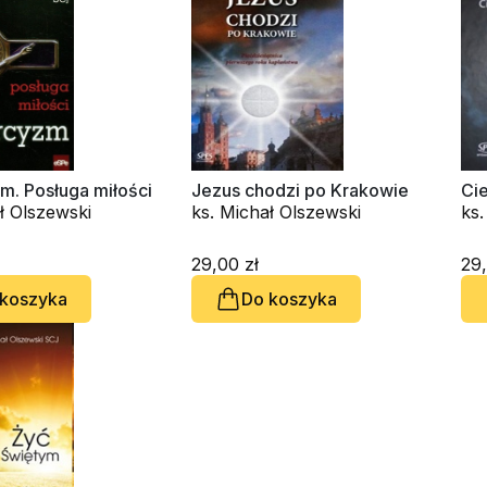
m. Posługa miłości
Jezus chodzi po Krakowie
Ci
ł Olszewski
ks. Michał Olszewski
ks.
29,00 zł
29,
 koszyka
Do koszyka