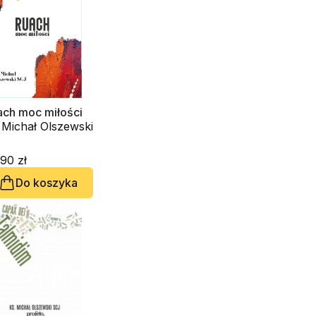
ach moc miłości
 Michał Olszewski
90 zł
Do koszyka