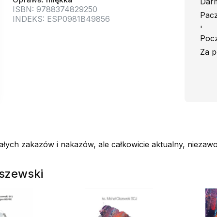
Darm
ISBN: 9788374829250
Pacz
INDEKS: ESP0981B49856
'
Pocz
Za p
rzałych zakazów i nakazów, ale całkowicie aktualny, niez
lszewski