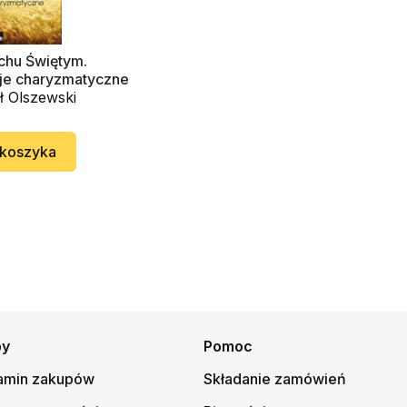
chu Świętym.
je charyzmatyczne
ł Olszewski
 koszyka
py
Pomoc
amin zakupów
Składanie zamówień