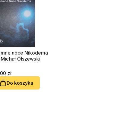
emne noce Nikodema
 Michał Olszewski
00 zł
Do koszyka