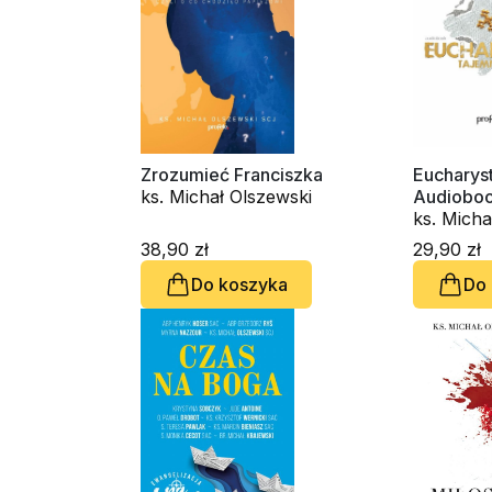
Zrozumieć Franciszka
Eucharyst
ks. Michał Olszewski
Audiobook (C
(CD-MP3 
ks. Micha
Michał L
38,90 zł
29,90 zł
Do koszyka
Do