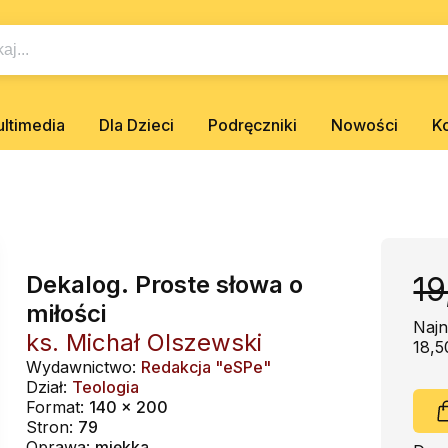
ltimedia
Dla Dzieci
Podręczniki
Nowości
K
Dekalog. Proste słowa o
19
miłości
Najn
ks. Michał Olszewski
18,5
Wydawnictwo:
Redakcja "eSPe"
Dział:
Teologia
Format:
140 x 200
Stron:
79
Oprawa:
miękka