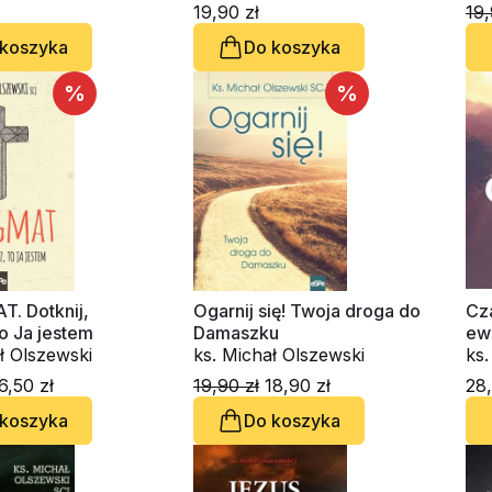
19,90 zł
19,
 koszyka
Do koszyka
%
%
. Dotknij,
Ogarnij się! Twoja droga do
Cz
o Ja jestem
Damaszku
ewa
ł Olszewski
ks. Michał Olszewski
ks.
6,50 zł
19,90 zł
18,90 zł
28,
 koszyka
Do koszyka