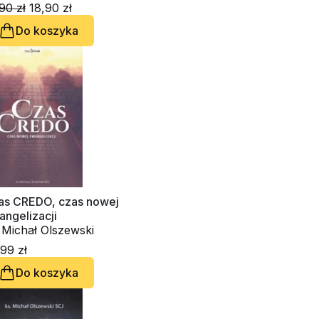
90 zł
18,90 zł
Do koszyka
as CREDO, czas nowej
ngelizacji
 Michał Olszewski
99 zł
Do koszyka