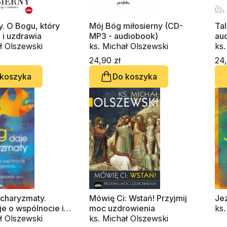
y. O Bogu, który
Mój Bóg miłosierny (CD-
Talmi
e i uzdrawia
MP3 - audiobook)
au
ł Olszewski
ks. Michał Olszewski
ks.
24,90 zł
24,
 koszyka
Do koszyka
 charyzmaty.
Mówię Ci: Wstań! Przyjmij
Je
e o wspólnocie i
moc uzdrowienia
ks.
aniu
ł Olszewski
ks. Michał Olszewski