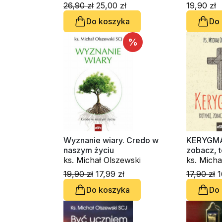
Michał Olszewski
26,90 zł
25,00 zł
19,90 zł
Do koszyka
Do
%
Wyznanie wiary. Credo w
KERYGMAT
naszym życiu
zobacz, t
ks. Michał Olszewski
ks. Micha
19,90 zł
17,99 zł
17,90 zł
1
Do koszyka
Do