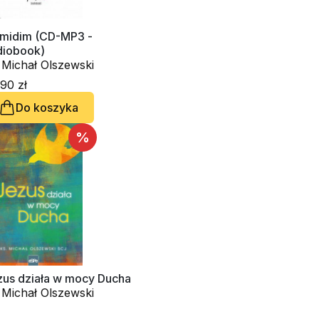
dim (CD-MP3 -
diobook)
 Michał Olszewski
90 zł
Do koszyka
%
zus działa w mocy Ducha
 Michał Olszewski