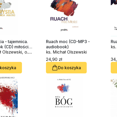
ia - tajemnica.
Ruach moc (CD-MP3 -
Ru
D) miłości
audiobook)
ks.
- audiobook)
ł Olszewski, o.
ks. Michał Olszewski
egan OSPPE
24,90 zł
34,
 koszyka
Do koszyka