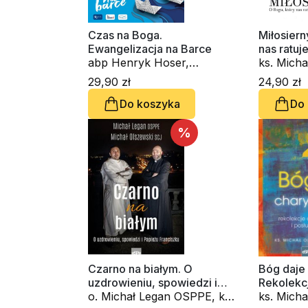
Czas na Boga.
Miłosiern
Ewangelizacja na Barce
nas ratuj
abp Henryk Hoser,
ks. Micha
kardynał Grzegorz Ryś, ks.
29,90 zł
24,90 zł
Michał Olszewski, Myrna
Do koszyka
Do
Nazzour
%
Czarno na białym. O
Bóg daje
uzdrowieniu, spowiedzi i
Rekolekcj
Papieżu Franciszku
o. Michał Legan OSPPE, ks.
posługiw
ks. Micha