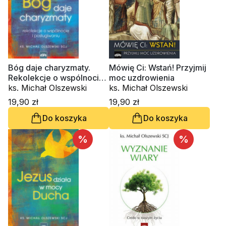
Bóg daje charyzmaty.
Mówię Ci: Wstań! Przyjmij
Rekolekcje o wspólnocie i
moc uzdrowienia
posługiwaniu
ks. Michał Olszewski
ks. Michał Olszewski
19,90 zł
19,90 zł
Do koszyka
Do koszyka
%
%