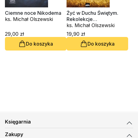
Ciemne noce Nikodema
Żyć w Duchu Świętym.
ks. Michał Olszewski
Rekolekcje
charyzmatyczne
ks. Michał Olszewski
29,00 zł
19,90 zł
Do koszyka
Do koszyka
Księgarnia
Zakupy