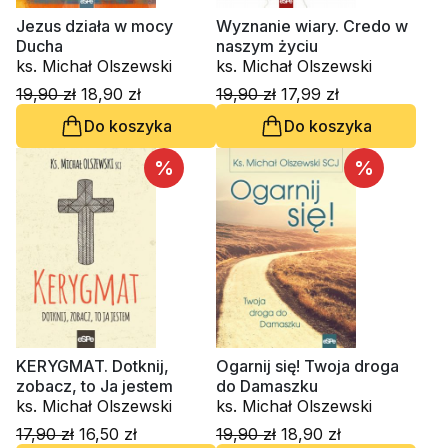
Jezus działa w mocy
Wyznanie wiary. Credo w
Ducha
naszym życiu
ks. Michał Olszewski
ks. Michał Olszewski
19,90 zł
18,90 zł
19,90 zł
17,99 zł
Do koszyka
Do koszyka
%
%
KERYGMAT. Dotknij,
Ogarnij się! Twoja droga
zobacz, to Ja jestem
do Damaszku
ks. Michał Olszewski
ks. Michał Olszewski
17,90 zł
16,50 zł
19,90 zł
18,90 zł