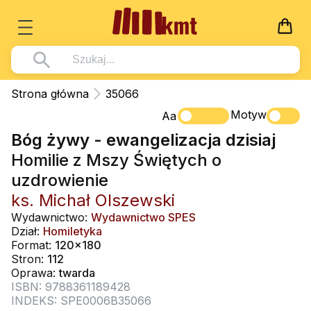
Książki
Strona główna
35066
Wszystko z kategorii - Książki
Motyw
Multimedia
Aa
Bóg żywy - ewangelizacja dzisiaj
Pismo Święte
Wszystko z kategorii - Multimedia
Dla Dzieci
Homilie z Mszy Świętych o
Kościół Katolicki
DVD
Wszystko z kategorii - Dla Dzieci
Podręczniki
uzdrowienie
Duszpasterstwo
CD-ROM
Literatura (D)
ks. Michał Olszewski
Wszystko z kategorii - Podręczniki
Nowości
Teologia
Muzyka
Wydawnictwo:
Wydawnictwo SPES
Płyty, DVD (D)
Podręczniki i pomoce dydaktyczne
Zaloguj się
Dział:
Homiletyka
Życie chrześcijańskie
Rekolekcje i inne na CD
Format:
120x180
Podręczniki i pomoce dydaktyczne
Zabawa i Nauka
Stron:
112
Duchowość
Śpiew i modlitwa
Oprawa:
twarda
ISBN: 9788361189428
Literatura piękna
Muzyka klasyczna
INDEKS: SPE0006B35066