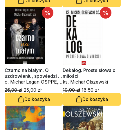
Do koszyka
Do koszyka
%
%
Czarno na białym. O
Dekalog. Proste słowa o
uzdrowieniu, spowiedzi i
miłości
Papieżu Franciszku
o. Michał Legan OSPPE,
ks. Michał Olszewski
ks. Michał Olszewski
26,90 zł
25,00 zł
19,90 zł
18,50 zł
Do koszyka
Do koszyka