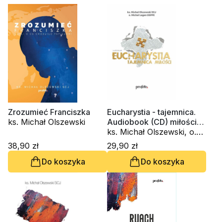
Zrozumieć Franciszka
Eucharystia - tajemnica.
ks. Michał Olszewski
Audiobook (CD) miłości
(CD-MP3 - audiobook)
ks. Michał Olszewski, o.
Michał Legan OSPPE
38,90 zł
29,90 zł
Do koszyka
Do koszyka