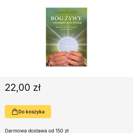
Religie
Śpiewniki
Kultura
Książki obcojęzyczne
Poradniki, leksykony...
Dewocjonalia
Inne
Podręczniki szkolne
Promocja
22,00 zł
Do koszyka
Darmowa dostawa od 150 zł