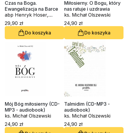
Czas na Boga.
Miłosierny. O Bogu, który
Ewangelizacja na Barce
nas ratuje i uzdrawia
abp Henryk Hoser,
ks. Michał Olszewski
kardynał Grzegorz Ryś,
29,90 zł
24,90 zł
ks. Michał Olszewski,
Do koszyka
Do koszyka
Myrna Nazzour
Mój Bóg miłosierny (CD-
Talmidim (CD-MP3 -
MP3 - audiobook)
audiobook)
ks. Michał Olszewski
ks. Michał Olszewski
24,90 zł
24,90 zł