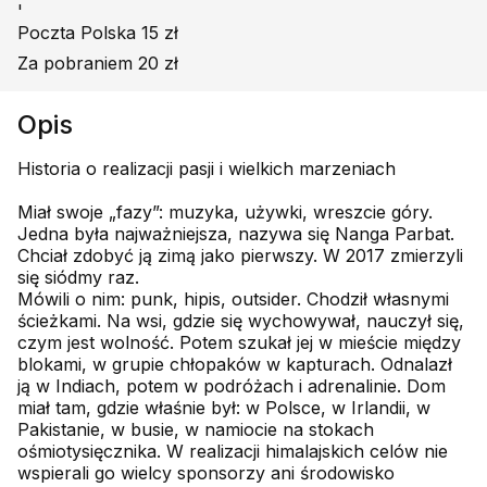
'
Poczta Polska 15 zł
Za pobraniem 20 zł
Opis
Historia o realizacji pasji i wielkich marzeniach
Miał swoje „fazy”: muzyka, używki, wreszcie góry.
Jedna była najważniejsza, nazywa się Nanga Parbat.
Chciał zdobyć ją zimą jako pierwszy. W 2017 zmierzyli
się siódmy raz.
Mówili o nim: punk, hipis, outsider. Chodził własnymi
ścieżkami. Na wsi, gdzie się wychowywał, nauczył się,
czym jest wolność. Potem szukał jej w mieście między
blokami, w grupie chłopaków w kapturach. Odnalazł
ją w Indiach, potem w podróżach i adrenalinie. Dom
miał tam, gdzie właśnie był: w Polsce, w Irlandii, w
Pakistanie, w busie, w namiocie na stokach
ośmiotysięcznika. W realizacji himalajskich celów nie
wspierali go wielcy sponsorzy ani środowisko