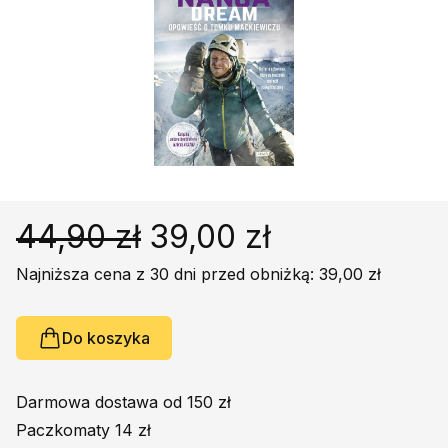
Religie
Śpiewniki
Kultura
Książki obcojęzyczne
Poradniki, leksykony...
Dewocjonalia
Inne
Podręczniki szkolne
44,90 zł
39,00 zł
Promocja
Najniższa cena z 30 dni przed obniżką: 39,00 zł
Do koszyka
Darmowa dostawa od 150 zł
Paczkomaty 14 zł