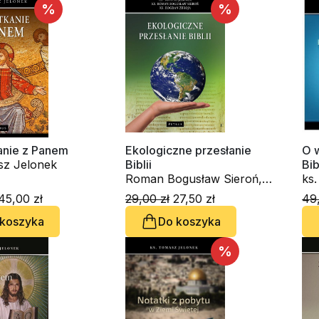
%
%
anie z Panem
Ekologiczne przesłanie
O 
sz Jelonek
Biblii
Bib
Roman Bogusław Sieroń,
ks
ks. Bogdan Zbroja, ks.
45,00 zł
29,00 zł
27,50 zł
49,
Tomasz Jelonek
 koszyka
Do koszyka
%