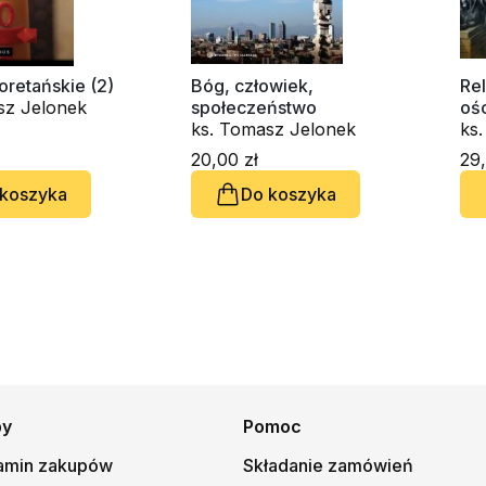
oretańskie (2)
Bóg, człowiek,
Rel
sz Jelonek
społeczeństwo
oś
ks. Tomasz Jelonek
ks
20,00 zł
29,
 koszyka
Do koszyka
py
Pomoc
amin zakupów
Składanie zamówień