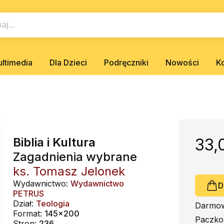
ltimedia
Dla Dzieci
Podręczniki
Nowości
K
Biblia i Kultura
33,
Zagadnienia wybrane
ks. Tomasz Jelonek
Wydawnictwo:
Wydawnictwo
D
PETRUS
Dział:
Teologia
Darmow
Format:
145x200
Paczko
Stron:
236