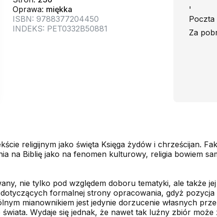
Oprawa:
miękka
'
ISBN: 9788377204450
Poczta 
INDEKS: PET0332B50881
Za pobr
kście religijnym jako święta Księga żydów i chrześcijan. Fak
nia na Biblię jako na fenomen kulturowy, religia bowiem sam
ny, nie tylko pod względem doboru tematyki, ale także je
dotyczących formalnej strony opracowania, gdyż pozycja t
nym mianownikiem jest jedynie dorzucenie własnych prze
e świata. Wydaje się jednak, że nawet tak luźny zbiór może