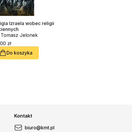
igia Izraela wobec religii
ciennych
. Tomasz Jelonek
00 zł
Do koszyka
Kontakt
biuro@kmt.pl