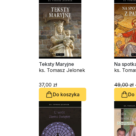
Teksty Maryjne
Na spotk
ks. Tomasz Jelonek
ks. Toma
37,00 zł
49,00 zł
Do koszyka
Do