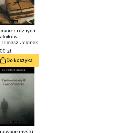
brane z różnych
tatników
. Tomasz Jelonek
00 zł
Do koszyka
mowane myśli i