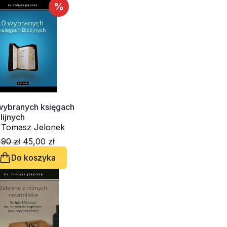
%
wybranych księgach
lijnych
. Tomasz Jelonek
90 zł
45,00 zł
Do koszyka