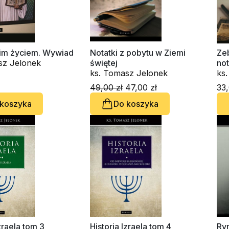
oim życiem. Wywiad
Notatki z pobytu w Ziemi
Ze
sz Jelonek
świętej
no
ks. Tomasz Jelonek
ks
49,00 zł
47,00 zł
33,
 koszyka
Do koszyka
Izraela tom 3
Historia Izraela tom 4
Ry