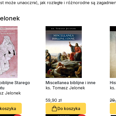
t może unaocznić, jak rozległe i różnorodne są zagadnieni
Jelonek
biblijne Starego
Miscellanea biblijne i inne
His
tu
ks. Tomasz Jelonek
ks
sz Jelonek
59,90 zł
29,
 koszyka
Do koszyka