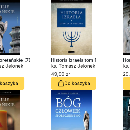
oretańskie (7)
Historia Izraela tom 1
Hom
sz Jelonek
ks. Tomasz Jelonek
ks
49,90 zł
29,
 koszyka
Do koszyka