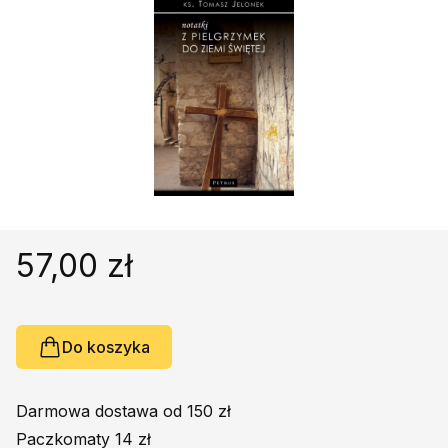
Religie
Śpiewniki
Kultura
Książki obcojęzyczne
Poradniki, leksykony...
Dewocjonalia
Inne
Podręczniki szkolne
Promocja
57,00 zł
Do koszyka
Darmowa dostawa od 150 zł
Paczkomaty 14 zł