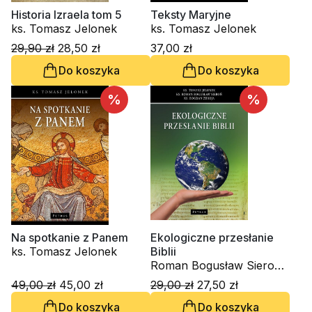
Historia Izraela tom 5
Teksty Maryjne
ks. Tomasz Jelonek
ks. Tomasz Jelonek
29,90 zł
28,50 zł
37,00 zł
Do koszyka
Do koszyka
%
%
Na spotkanie z Panem
Ekologiczne przesłanie
ks. Tomasz Jelonek
Biblii
Roman Bogusław Sieroń,
ks. Bogdan Zbroja, ks.
49,00 zł
45,00 zł
29,00 zł
27,50 zł
Tomasz Jelonek
Do koszyka
Do koszyka