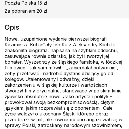
Poczta Polska 15 zł
Za pobraniem 20 zł
Opis
Nowe, uzupełnione wydanie pierwszej biografii
Kazimierza KutzaCały ten Kutz Aleksandry Klich to
znakomita biografia, napisana na szybkim oddechu,
zasuwająca równie dziarsko, jak żył i tworzył jej
bohater. Wyszedłszy ze śląskiego familoka, w łódzkiej
Filmówce – jak sam mówił – „zapierdalał potwornie”,
żeby przetrwać i nadrobić dystans dzielący go od
kolegów. Utalentowany i odważny, dzięki
zakorzenieniu w śląskiej kulturze i wartościach
stworzył filmy oryginalne, stanowiące w polskim kinie
zjawisko absolutnie nowe. Jako artysta i polityk –
prowokował swoją bezkompromisowością, ciętym
językiem, jakim rozprawiał się z oponentami. Całe
życie walczył o ukochany Śląsk, którego obraz
przeobraził w mit, ale równie mocno angażował się w
sprawy Polski, zatroskany narodowym szowinizmem,