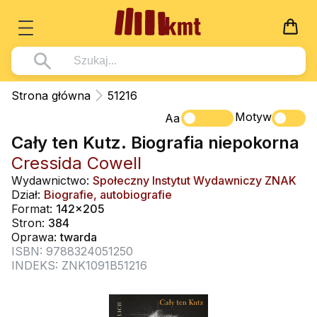
Książki
Strona główna
51216
Wszystko z kategorii - Książki
Motyw
Multimedia
Aa
Cały ten Kutz. Biografia niepokorna
Pismo Święte
Wszystko z kategorii - Multimedia
Dla Dzieci
Cressida Cowell
Kościół Katolicki
DVD
Wszystko z kategorii - Dla Dzieci
Podręczniki
Wydawnictwo:
Społeczny Instytut Wydawniczy ZNAK
Duszpasterstwo
Dział:
Biografie, autobiografie
CD-ROM
Literatura (D)
Wszystko z kategorii - Podręczniki
Nowości
Format:
142x205
Teologia
Muzyka
Stron:
384
Płyty, DVD (D)
Podręczniki i pomoce dydaktyczne
Zaloguj się
Oprawa:
twarda
Życie chrześcijańskie
Rekolekcje i inne na CD
Podręczniki i pomoce dydaktyczne
ISBN: 9788324051250
Zabawa i Nauka
INDEKS: ZNK1091B51216
Duchowość
Śpiew i modlitwa
Literatura piękna
Muzyka klasyczna