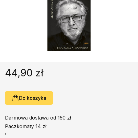
Religie
Śpiewniki
Kultura
Książki obcojęzyczne
Poradniki, leksykony...
Dewocjonalia
Inne
Podręczniki szkolne
44,90 zł
Promocja
Do koszyka
Darmowa dostawa od 150 zł
Paczkomaty 14 zł
'