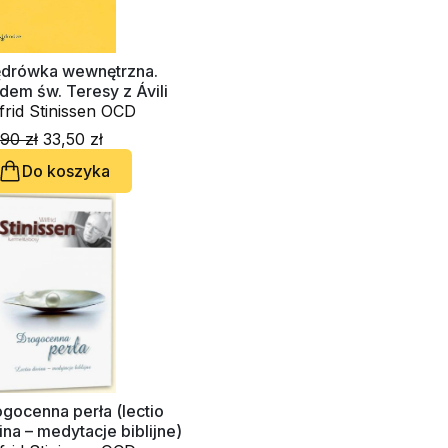
drówka wewnętrzna.
dem św. Teresy z Ávili
frid Stinissen OCD
90 zł
33,50 zł
Do koszyka
gocenna perła (lectio
ina – medytacje biblijne)