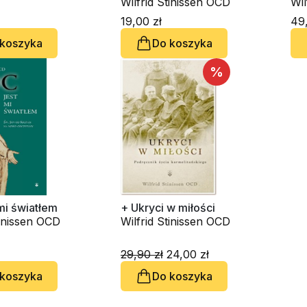
Wilfrid Stinissen OCD
Wil
19,00 zł
49,
 koszyka
Do koszyka
%
mi światłem
+ Ukryci w miłości
tinissen OCD
Wilfrid Stinissen OCD
29,90 zł
24,00 zł
 koszyka
Do koszyka