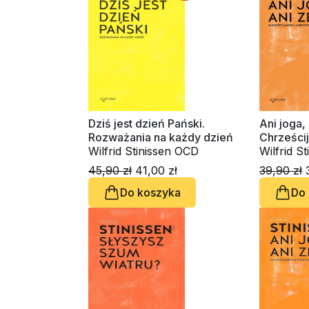
Dziś jest dzień Pański.
Ani joga, 
Rozważania na każdy dzień
Chrześci
Wilfrid Stinissen OCD
głębi
Wilfrid S
45,90 zł
41,00 zł
39,90 zł
3
Do koszyka
Do