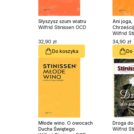
Słyszysz szum wiatru
Ani joga, 
Wilfrid Stinissen OCD
Chrześci
głębi
Wilfrid S
32,90 zł
34,90 zł
Do koszyka
Do
Młode wino. O owocach
Droga do
Ducha Świętego
Wilfrid S