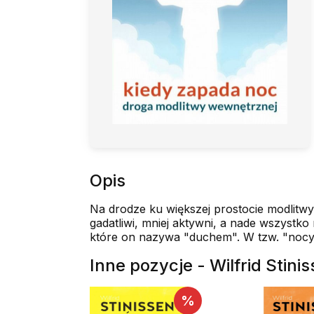
Opis
Na drodze ku większej prostocie modlitw
gadatliwi, mniej aktywni, a nade wszyst
które on nazywa "duchem". W tzw. "nocy z
Inne pozycje - Wilfrid Stin
%