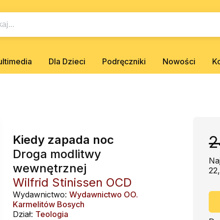
ltimedia
Dla Dzieci
Podręczniki
Nowości
K
Kiedy zapada noc
2
Droga modlitwy
Na
wewnętrznej
22,
Wilfrid Stinissen OCD
Wydawnictwo:
Wydawnictwo OO.
Karmelitów Bosych
Dział:
Teologia