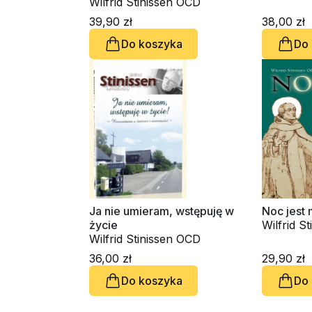
Wilfrid Stinissen OCD
39,90 zł
38,00 zł
Do koszyka
Do
Ja nie umieram, wstępuję w
Noc jest 
życie
Wilfrid S
Wilfrid Stinissen OCD
36,00 zł
29,90 zł
Do koszyka
Do