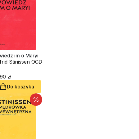
wiedz im o Maryi
frid Stinissen OCD
90 zł
Do koszyka
%