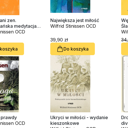
ani zen.
Największa jest miłość
Wę
jańska medytacja
Wilfrid Stinissen OCD
Śla
tinissen OCD
Wil
39,90 zł
34,
 koszyka
Do koszyka
 prawdy
Ukryci w miłości - wydanie
Dro
tinissen OCD
kieszonkowe
div