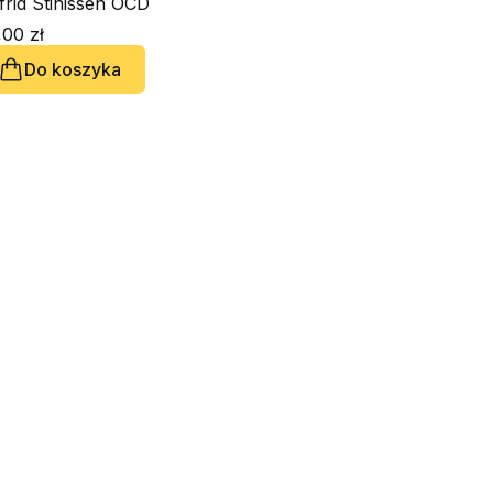
frid Stinissen OCD
00 zł
Do koszyka