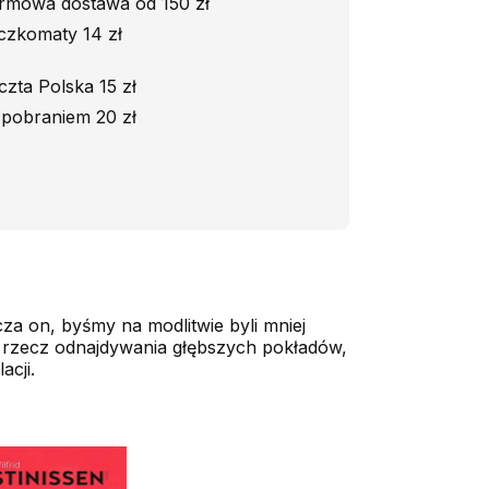
rmowa dostawa od 150 zł
czkomaty 14 zł
czta Polska 15 zł
 pobraniem 20 zł
a on, byśmy na modlitwie byli mniej
a rzecz odnajdywania głębszych pokładów,
cji.