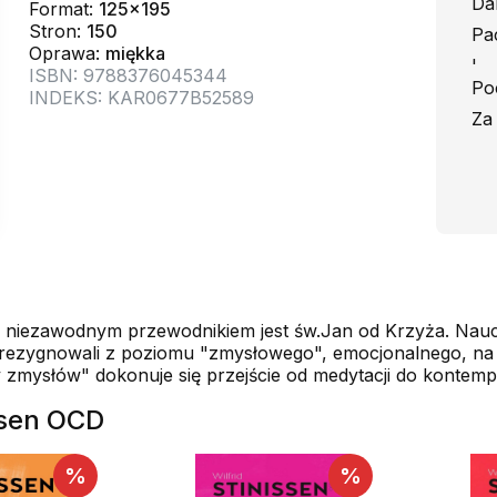
Da
Format:
125x195
Stron:
150
Pa
Oprawa:
miękka
'
ISBN: 9788376045344
Po
INDEKS: KAR0677B52589
Za
y niezawodnym przewodnikiem jest św.Jan od Krzyża. Naucz
ko rezygnowali z poziomu "zmysłowego", emocjonalnego, n
mysłów" dokonuje się przejście od medytacji do kontempla
issen OCD
%
%