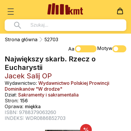
Książki
Strona główna
52703
Wszystko z kategorii - Książki
Motyw
Multimedia
Aa
Największy skarb. Rzecz o
Pismo Święte
Wszystko z kategorii - Multimedia
Dla Dzieci
Eucharystii
Kościół Katolicki
DVD
Wszystko z kategorii - Dla Dzieci
Podręczniki
Jacek Salij OP
Duszpasterstwo
CD-ROM
Literatura (D)
Wydawnictwo:
Wydawnictwo Polskiej Prowincji
Wszystko z kategorii - Podręczniki
Nowości
Dominikanów "W drodze"
Teologia
Muzyka
Płyty, DVD (D)
Podręczniki i pomoce dydaktyczne
Zaloguj się
Dział:
Sakramenty i sakramentalia
Życie chrześcijańskie
Stron:
156
Rekolekcje i inne na CD
Podręczniki i pomoce dydaktyczne
Zabawa i Nauka
Oprawa:
miękka
Duchowość
ISBN: 9788379063260
Śpiew i modlitwa
INDEKS: WDR0886B52703
Literatura piękna
Muzyka klasyczna
%