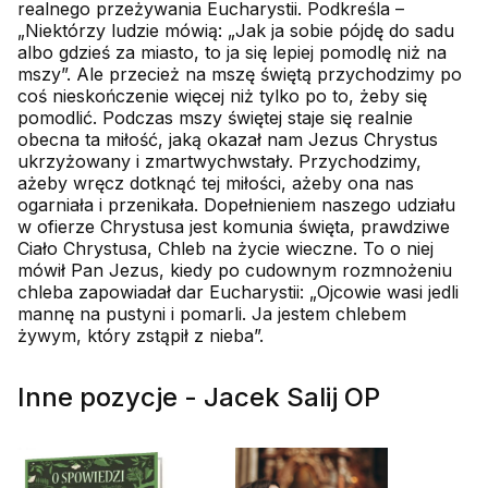
realnego przeżywania Eucharystii. Podkreśla –
„Niektórzy ludzie mówią: „Jak ja sobie pójdę do sadu
albo gdzieś za miasto, to ja się lepiej pomodlę niż na
mszy”. Ale przecież na mszę świętą przy­chodzimy po
coś nieskończenie więcej niż tylko po to, żeby się
pomodlić. Podczas mszy świętej staje się realnie
obecna ta miłość, jaką okazał nam Jezus Chrystus
ukrzyżowany i zmartwychwstały. Przychodzimy,
ażeby wręcz dotknąć tej miłości, ażeby ona nas
ogarniała i przenikała. Dopełnieniem naszego udziału
w ofierze Chrystusa jest ko­munia święta, prawdziwe
Ciało Chrystusa, Chleb na życie wieczne. To o niej
mówił Pan Jezus, kiedy po cudownym rozmnożeniu
chleba zapowiadał dar Eucharystii: „Ojcowie wasi jedli
mannę na pustyni i pomarli. Ja jestem chlebem
żywym, który zstąpił z nieba”.
Inne pozycje - Jacek Salij OP