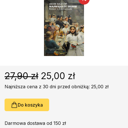
Religie
Śpiewniki
Kultura
Książki obcojęzyczne
Poradniki, leksykony...
Dewocjonalia
Inne
Podręczniki szkolne
Promocja
27,90 zł
25,00 zł
Najniższa cena z 30 dni przed obniżką: 25,00 zł
Do koszyka
Darmowa dostawa od 150 zł