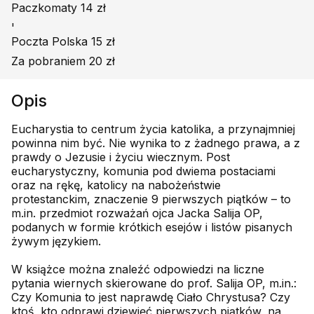
Paczkomaty 14 zł
'
Poczta Polska 15 zł
Za pobraniem 20 zł
Opis
Eucharystia to centrum życia katolika, a przynajmniej
powinna nim być. Nie wynika to z żadnego prawa, a z
prawdy o Jezusie i życiu wiecznym. Post
eucharystyczny, komunia pod dwiema postaciami
oraz na rękę, katolicy na nabożeństwie
protestanckim, znaczenie 9 pierwszych piątków – to
m.in. przedmiot rozważań ojca Jacka Salija OP,
podanych w formie krótkich esejów i listów pisanych
żywym językiem.
W książce można znaleźć odpowiedzi na liczne
pytania wiernych skierowane do prof. Salija OP, m.in.:
Czy Komunia to jest naprawdę Ciało Chrystusa? Czy
ktoś, kto odprawi dziewięć pierwszych piątków, na