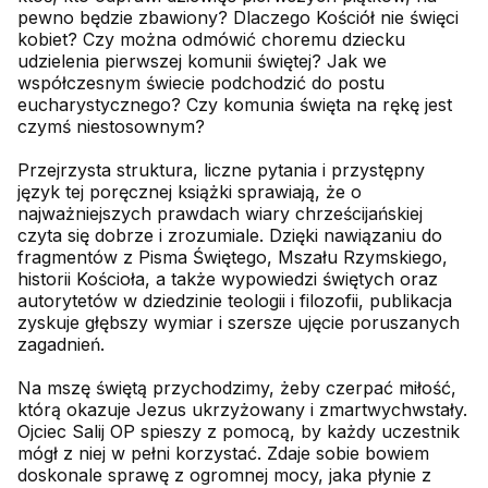
pewno będzie zbawiony? Dlaczego Kościół nie święci
kobiet? Czy można odmówić choremu dziecku
udzielenia pierwszej komunii świętej? Jak we
współczesnym świecie podchodzić do postu
eucharystycznego? Czy komunia święta na rękę jest
czymś niestosownym?
Przejrzysta struktura, liczne pytania i przystępny
język tej poręcznej książki sprawiają, że o
najważniejszych prawdach wiary chrześcijańskiej
czyta się dobrze i zrozumiale. Dzięki nawiązaniu do
fragmentów z Pisma Świętego, Mszału Rzymskiego,
historii Kościoła, a także wypowiedzi świętych oraz
autorytetów w dziedzinie teologii i filozofii, publikacja
zyskuje głębszy wymiar i szersze ujęcie poruszanych
zagadnień.
Na mszę świętą przychodzimy, żeby czerpać miłość,
którą okazuje Jezus ukrzyżowany i zmartwychwstały.
Ojciec Salij OP spieszy z pomocą, by każdy uczestnik
mógł z niej w pełni korzystać. Zdaje sobie bowiem
doskonale sprawę z ogromnej mocy, jaka płynie z