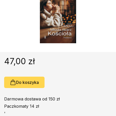
Religie
Śpiewniki
Kultura
Książki obcojęzyczne
Poradniki, leksykony...
Dewocjonalia
Inne
Podręczniki szkolne
47,00 zł
Promocja
Do koszyka
Darmowa dostawa od 150 zł
Paczkomaty 14 zł
'