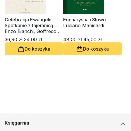
Celebracja Ewangelii.
Eucharystia i Słowo
Spotkanie z tajemnicą
Luciano Manicardi
Eucharystii
Enzo Bianchi, Goffredo
Boselli
36,90 zł
34,00 zł
48,00 zł
45,00 zł
Do koszyka
Do koszyka
Księgarnia