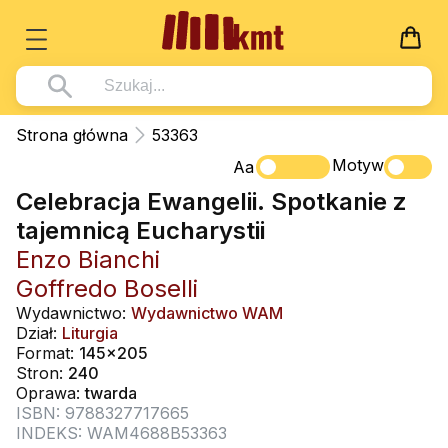
Książki
Strona główna
53363
Wszystko z kategorii - Książki
Motyw
Multimedia
Aa
Celebracja Ewangelii. Spotkanie z
Pismo Święte
Wszystko z kategorii - Multimedia
Dla Dzieci
tajemnicą Eucharystii
Kościół Katolicki
DVD
Wszystko z kategorii - Dla Dzieci
Podręczniki
Enzo Bianchi
Duszpasterstwo
CD-ROM
Literatura (D)
Goffredo Boselli
Wszystko z kategorii - Podręczniki
Nowości
Teologia
Muzyka
Wydawnictwo:
Wydawnictwo WAM
Płyty, DVD (D)
Podręczniki i pomoce dydaktyczne
Zaloguj się
Dział:
Liturgia
Życie chrześcijańskie
Rekolekcje i inne na CD
Format:
145x205
Podręczniki i pomoce dydaktyczne
Zabawa i Nauka
Stron:
240
Duchowość
Śpiew i modlitwa
Oprawa:
twarda
ISBN: 9788327717665
Literatura piękna
Muzyka klasyczna
INDEKS: WAM4688B53363