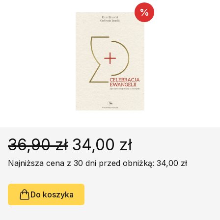
Religie
Śpiewniki
%
Kultura
Książki obcojęzyczne
Poradniki, leksykony...
Dewocjonalia
Inne
Podręczniki szkolne
Promocja
36,90 zł
34,00 zł
Najniższa cena z 30 dni przed obniżką: 34,00 zł
Do koszyka