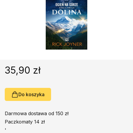
Religie
Śpiewniki
Kultura
Książki obcojęzyczne
Poradniki, leksykony...
Dewocjonalia
Inne
Podręczniki szkolne
35,90 zł
Promocja
Do koszyka
Darmowa dostawa od 150 zł
Paczkomaty 14 zł
'