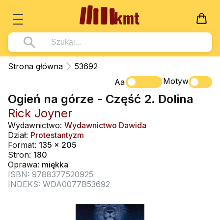
Książki
Strona główna
53692
Wszystko z kategorii - Książki
Motyw
Multimedia
Aa
Ogień na górze - Część 2. Dolina
Pismo Święte
Wszystko z kategorii - Multimedia
Dla Dzieci
Rick Joyner
Kościół Katolicki
DVD
Wszystko z kategorii - Dla Dzieci
Podręczniki
Wydawnictwo:
Wydawnictwo Dawida
Duszpasterstwo
Dział:
Protestantyzm
CD-ROM
Literatura (D)
Wszystko z kategorii - Podręczniki
Nowości
Format:
135 x 205
Teologia
Muzyka
Stron:
180
Płyty, DVD (D)
Podręczniki i pomoce dydaktyczne
Zaloguj się
Oprawa:
miękka
Życie chrześcijańskie
Rekolekcje i inne na CD
Podręczniki i pomoce dydaktyczne
ISBN: 9788377520925
Zabawa i Nauka
INDEKS: WDA0077B53692
Duchowość
Śpiew i modlitwa
Literatura piękna
Muzyka klasyczna