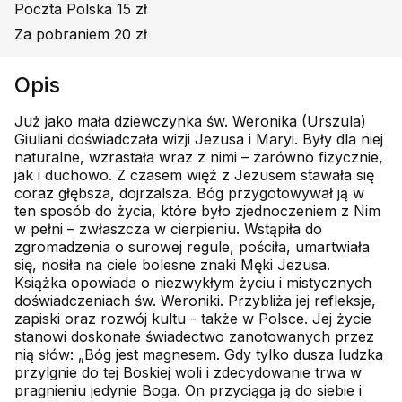
Poczta Polska 15 zł
Za pobraniem 20 zł
Opis
Już jako mała dziewczynka św. Weronika (Urszula)
Giuliani doświadczała wizji Jezusa i Maryi. Były dla niej
naturalne, wzrastała wraz z nimi – zarówno fizycznie,
jak i duchowo. Z czasem więź z Jezusem stawała się
coraz głębsza, dojrzalsza. Bóg przygotowywał ją w
ten sposób do życia, które było zjednoczeniem z Nim
w pełni – zwłaszcza w cierpieniu. Wstąpiła do
zgromadzenia o surowej regule, pościła, umartwiała
się, nosiła na ciele bolesne znaki Męki Jezusa.
Książka opowiada o niezwykłym życiu i mistycznych
doświadczeniach św. Weroniki. Przybliża jej refleksje,
zapiski oraz rozwój kultu - także w Polsce. Jej życie
stanowi doskonałe świadectwo zanotowanych przez
nią słów: „Bóg jest magnesem. Gdy tylko dusza ludzka
przylgnie do tej Boskiej woli i zdecydowanie trwa w
pragnieniu jedynie Boga. On przyciąga ją do siebie i