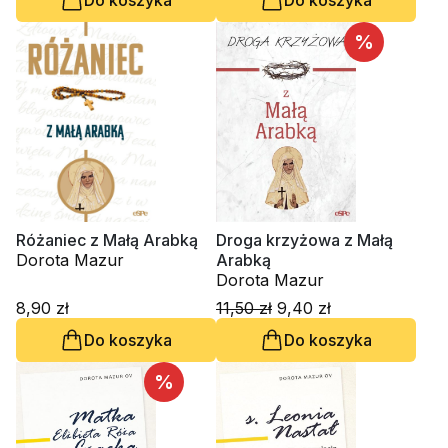
%
Różaniec z Małą Arabką
Droga krzyżowa z Małą
Dorota Mazur
Arabką
Dorota Mazur
8,90 zł
11,50 zł
9,40 zł
Do koszyka
Do koszyka
%