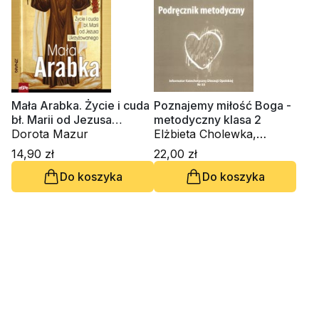
Mała Arabka. Życie i cuda
Poznajemy miłość Boga -
bł. Marii od Jezusa
metodyczny klasa 2
Ukrzyżowanego
Dorota Mazur
Elżbieta Cholewka,
Dorota Mazur
14,90 zł
22,00 zł
Do koszyka
Do koszyka