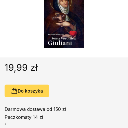
Religie
Śpiewniki
Kultura
Książki obcojęzyczne
Poradniki, leksykony...
Dewocjonalia
Inne
Podręczniki szkolne
19,99 zł
Promocja
Do koszyka
Darmowa dostawa od 150 zł
Paczkomaty 14 zł
'