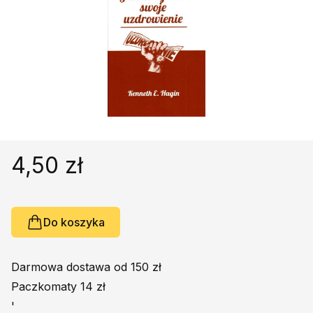
Religie
Śpiewniki
Kultura
Książki obcojęzyczne
Poradniki, leksykony...
Dewocjonalia
Inne
Podręczniki szkolne
4,50 zł
Promocja
Do koszyka
Darmowa dostawa od 150 zł
Paczkomaty 14 zł
'