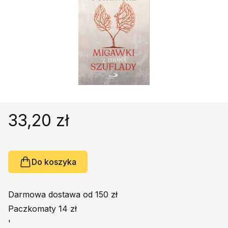
Religie
Śpiewniki
Kultura
Książki obcojęzyczne
Poradniki, leksykony...
Dewocjonalia
Inne
Podręczniki szkolne
33,20 zł
Promocja
Do koszyka
Darmowa dostawa od 150 zł
Paczkomaty 14 zł
'