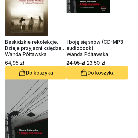
Beskidzkie rekolekcje.
I boję się snów (CD-MP3
Dzieje przyjaźni księdza
audiobook)
Karola Wojtyły z rodziną
Wanda Półtawska
Wanda Półtawska
Półtawskich
64,95 zł
24,95 zł
23,50 zł
Do koszyka
Do koszyka