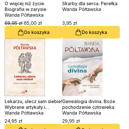
O więcej niż życie.
Skarby dla serca. Perełka
Biografia w zarysie
Wanda Półtawska
Wanda Półtawska
69,95 zł
65,00 zł
3,95 zł
Do koszyka
Do koszyka
Lekarzu, ulecz sam siebie!
Genealogia divina. Boże
Wybrane artykuły i
pochodzenie człowieka
wykłady
Wanda Półtawska
Wanda Półtawska
24,95 zł
29,95 zł