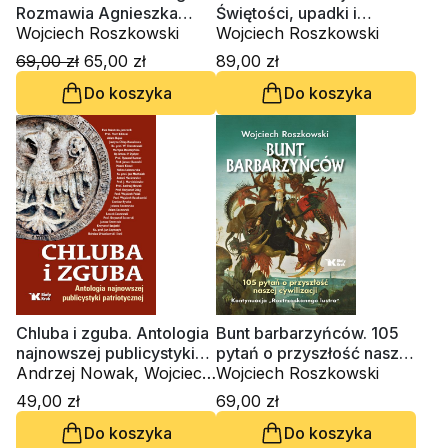
Rozmawia Agnieszka
Świętości, upadki i
Orzelska-Stączek
Wojciech Roszkowski
nawrócenia. Tom 2
Wojciech Roszkowski
69,00 zł
65,00 zł
89,00 zł
Do koszyka
Do koszyka
Chluba i zguba. Antologia
Bunt barbarzyńców. 105
najnowszej publicystyki
pytań o przyszłość naszej
patriotycznej
Andrzej Nowak, Wojciech
cywilizacji
Wojciech Roszkowski
Roszkowski
49,00 zł
69,00 zł
Do koszyka
Do koszyka