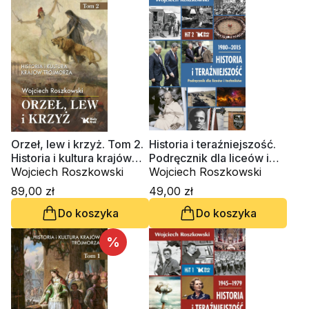
Orzeł, lew i krzyż. Tom 2.
Historia i teraźniejszość.
Historia i kultura krajów
Podręcznik dla liceów i
Trójmorza
Wojciech Roszkowski
techników. Klasa 2. 1980-
Wojciech Roszkowski
2015
89,00 zł
49,00 zł
Do koszyka
Do koszyka
%