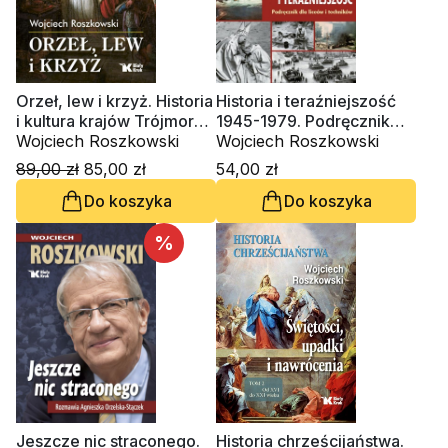
Orzeł, lew i krzyż. Historia
Historia i teraźniejszość
i kultura krajów Trójmorza.
1945-1979. Podręcznik
Tom 1
Wojciech Roszkowski
dla klasy 1 liceum i
Wojciech Roszkowski
technikum
89,00 zł
85,00 zł
54,00 zł
Do koszyka
Do koszyka
%
Jeszcze nic straconego.
Historia chrześcijaństwa.