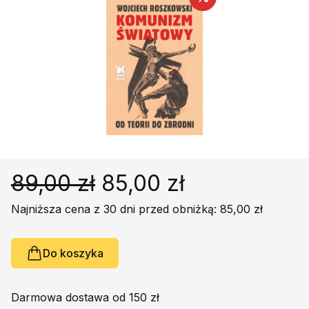
Religie
Śpiewniki
Kultura
Książki obcojęzyczne
Poradniki, leksykony...
Dewocjonalia
Inne
Podręczniki szkolne
Promocja
89,00 zł
85,00 zł
Najniższa cena z 30 dni przed obniżką: 85,00 zł
Do koszyka
Darmowa dostawa od 150 zł