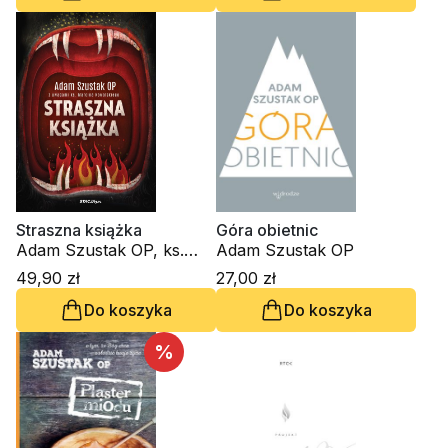
Straszna książka
Góra obietnic
Adam Szustak OP, ks.
Adam Szustak OP
Marcin Kowalski
49,90 zł
27,00 zł
Do koszyka
Do koszyka
%