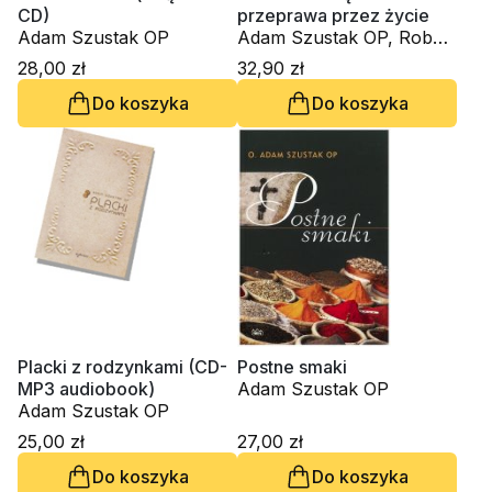
CD)
przeprawa przez życie
Adam Szustak OP
Adam Szustak OP, Robert
"Litza" Friedrich
28,00 zł
32,90 zł
Do koszyka
Do koszyka
Placki z rodzynkami (CD-
Postne smaki
MP3 audiobook)
Adam Szustak OP
Adam Szustak OP
25,00 zł
27,00 zł
Do koszyka
Do koszyka