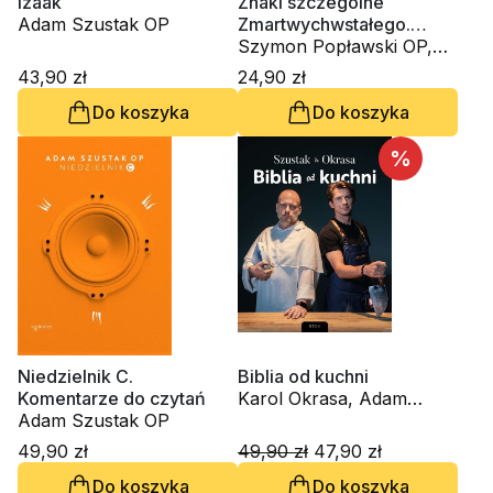
Izaak
Znaki szczególne
Adam Szustak OP
Zmartwychwstałego.
Rekolekcje paschalne
Szymon Popławski OP,
Adam Szustak OP, Jacek
43,90 zł
24,90 zł
Szymczak OP
Do koszyka
Do koszyka
%
Niedzielnik C.
Biblia od kuchni
Komentarze do czytań
Karol Okrasa, Adam
Adam Szustak OP
Szustak OP
49,90 zł
49,90 zł
47,90 zł
Do koszyka
Do koszyka