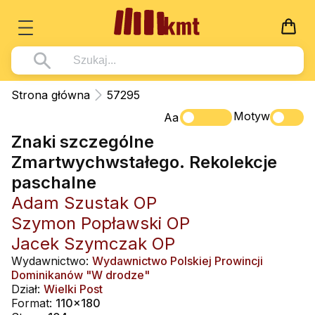
Książki
Strona główna
57295
Wszystko z kategorii - Książki
Motyw
Multimedia
Aa
Znaki szczególne
Pismo Święte
Wszystko z kategorii - Multimedia
Dla Dzieci
Zmartwychwstałego. Rekolekcje
Kościół Katolicki
DVD
Wszystko z kategorii - Dla Dzieci
Podręczniki
paschalne
Duszpasterstwo
CD-ROM
Literatura (D)
Adam Szustak OP
Wszystko z kategorii - Podręczniki
Nowości
Teologia
Muzyka
Szymon Popławski OP
Płyty, DVD (D)
Podręczniki i pomoce dydaktyczne
Zaloguj się
Jacek Szymczak OP
Życie chrześcijańskie
Rekolekcje i inne na CD
Podręczniki i pomoce dydaktyczne
Zabawa i Nauka
Wydawnictwo:
Wydawnictwo Polskiej Prowincji
Duchowość
Śpiew i modlitwa
Dominikanów "W drodze"
Dział:
Wielki Post
Literatura piękna
Muzyka klasyczna
Format:
110x180