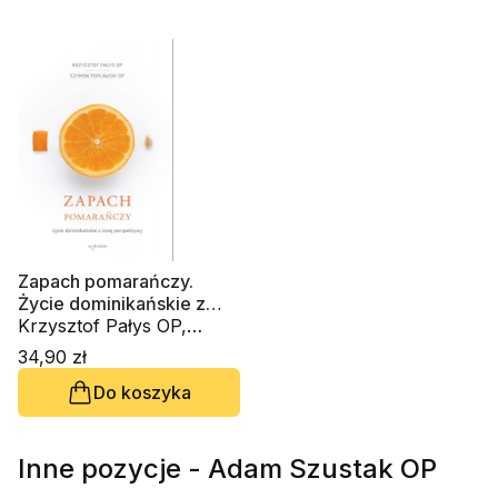
Zapach pomarańczy.
Życie dominikańskie z
innej perspektywy
Krzysztof Pałys OP,
Szymon Popławski OP
34,90 zł
Do koszyka
Inne pozycje - Adam Szustak OP