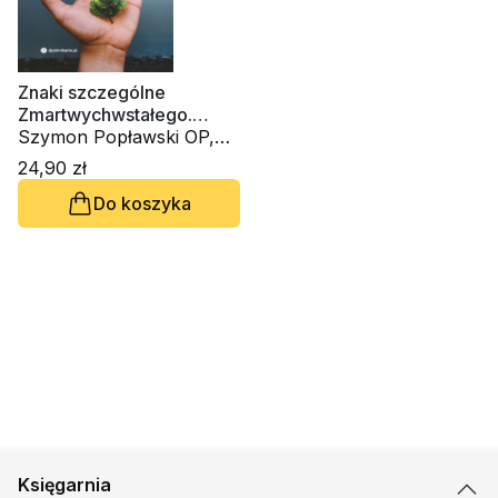
Znaki szczególne
Zmartwychwstałego.
Rekolekcje paschalne
Szymon Popławski OP,
Adam Szustak OP, Jacek
24,90 zł
Szymczak OP
Do koszyka
Księgarnia