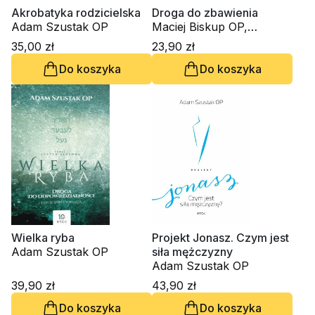
Akrobatyka rodzicielska
Droga do zbawienia
Adam Szustak OP
Maciej Biskup OP,
Tomasz Golonka OP,
35,00 zł
23,90 zł
Wojciech Gomułka OP,
Do koszyka
Do koszyka
Tomasz Grabowski OP,
Paweł Kozacki OP, Jakub
Nesterowicz, Adam
Szustak OP
Wielka ryba
Projekt Jonasz. Czym jest
Adam Szustak OP
siła mężczyzny
Adam Szustak OP
39,90 zł
43,90 zł
Do koszyka
Do koszyka