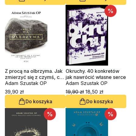
%
Z procą na olbrzyma. Jak
Okruchy. 40 konkretów
zmierzyć się z czymś, co
jak nawrócić własne serce
cię przerasta? Lekcje
Adam Szustak OP
Adam Szustak OP
Dawida
39,90 zł
19,90 zł
18,50 zł
Do koszyka
Do koszyka
%
%