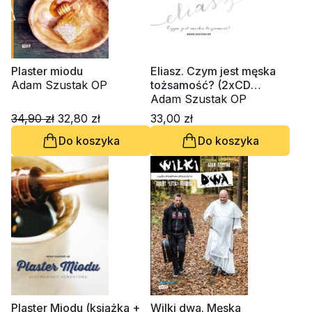
Plaster miodu
Eliasz. Czym jest męska
Adam Szustak OP
tożsamość? (2xCD
audiobook + książeczka)
Adam Szustak OP
34,90 zł
32,80 zł
33,00 zł
Do koszyka
Do koszyka
Plaster Miodu (książka +
Wilki dwa. Męska