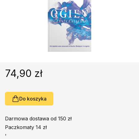
Religie
Śpiewniki
Kultura
Książki obcojęzyczne
Poradniki, leksykony...
Dewocjonalia
Inne
Podręczniki szkolne
74,90 zł
Promocja
Do koszyka
Darmowa dostawa od 150 zł
Paczkomaty 14 zł
'