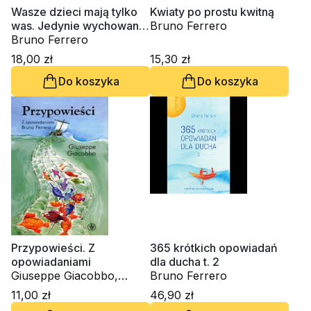
Wasze dzieci mają tylko
Kwiaty po prostu kwitną
was. Jedynie wychowanie
Bruno Ferrero
może zmienić świat
Bruno Ferrero
18,00 zł
15,30 zł
Do koszyka
Do koszyka
Przypowieści. Z
365 krótkich opowiadań
opowiadaniami
dla ducha t. 2
Giuseppe Giacobbo,
Bruno Ferrero
Bruno Ferrero
11,00 zł
46,90 zł