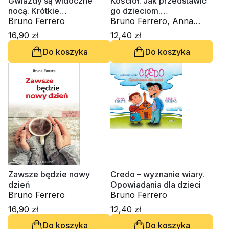
Gwiazdy są widoczne
Kościół. Jak przedstawić
nocą. Krótkie
go dzieciom.
opowiadania dla ducha
Bruno Ferrero
Opowiadania
Bruno Ferrero, Anna
Peiretti
16,90 zł
12,40 zł
Do koszyka
Do koszyka
Zawsze będzie nowy
Credo – wyznanie wiary.
dzień
Opowiadania dla dzieci
Bruno Ferrero
Bruno Ferrero
16,90 zł
12,40 zł
Do koszyka
Do koszyka