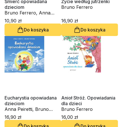
Śmierć opowiadana
Życie według jutrzenki
dzieciom
Bruno Ferrero
Bruno Ferrero, Anna
Peiretti
10,90 zł
16,90 zł
Do koszyka
Do koszyka
Eucharystia opowiadana
Anioł Stróż. Opowiadania
dzieciom
dla dzieci
Anna Peiretti, Bruno
Bruno Ferrero
Ferrero
16,90 zł
16,00 zł
Do koszyka
Do koszyka