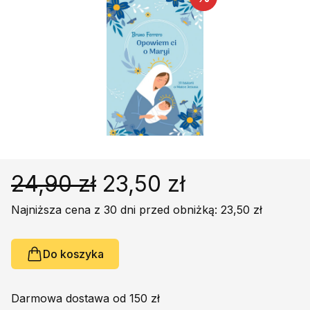
Religie
Śpiewniki
Kultura
Książki obcojęzyczne
Poradniki, leksykony...
Dewocjonalia
Inne
Podręczniki szkolne
Promocja
24,90 zł
23,50 zł
Najniższa cena z 30 dni przed obniżką: 23,50 zł
Do koszyka
Darmowa dostawa od 150 zł