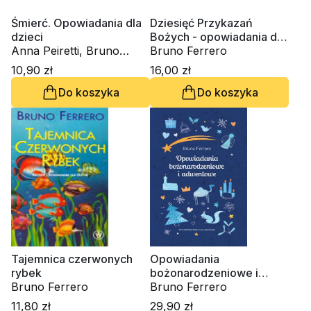
Śmierć. Opowiadania dla
Dziesięć Przykazań
dzieci
Bożych - opowiadania dla
Anna Peiretti, Bruno
dzieci
Bruno Ferrero
Ferrero
10,90 zł
16,00 zł
Do koszyka
Do koszyka
Tajemnica czerwonych
Opowiadania
rybek
bożonarodzeniowe i
Bruno Ferrero
adwentowe
Bruno Ferrero
11,80 zł
29,90 zł