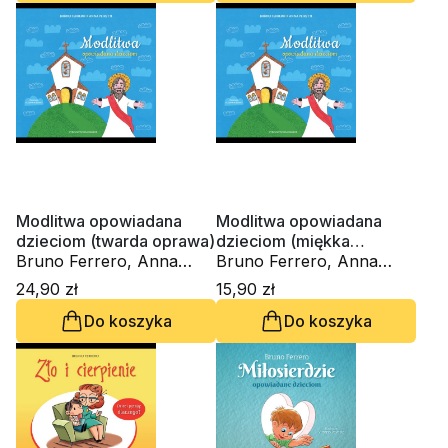
Modlitwa opowiadana
Modlitwa opowiadana
dzieciom (twarda oprawa)
dzieciom (miękka
Bruno Ferrero, Anna
oprawa)
Bruno Ferrero, Anna
Peiretti
Peiretti
24,90 zł
15,90 zł
Do koszyka
Do koszyka