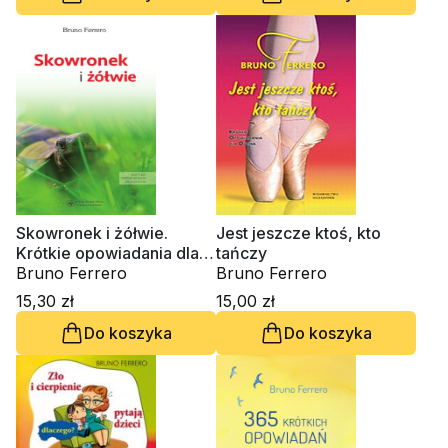
Skowronek i żółwie.
Jest jeszcze ktoś, kto
Krótkie opowiadania dla
tańczy
ducha
Bruno Ferrero
Bruno Ferrero
15,30 zł
15,00 zł
Do koszyka
Do koszyka