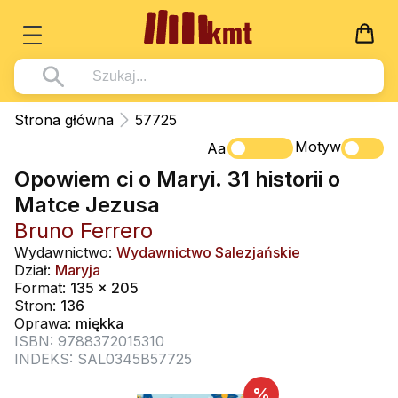
Książki
Strona główna
57725
Wszystko z kategorii - Książki
Motyw
Multimedia
Aa
Opowiem ci o Maryi. 31 historii o
Pismo Święte
Wszystko z kategorii - Multimedia
Dla Dzieci
Matce Jezusa
Kościół Katolicki
DVD
Wszystko z kategorii - Dla Dzieci
Podręczniki
Bruno Ferrero
Duszpasterstwo
CD-ROM
Literatura (D)
Wydawnictwo:
Wydawnictwo Salezjańskie
Wszystko z kategorii - Podręczniki
Nowości
Dział:
Maryja
Teologia
Muzyka
Płyty, DVD (D)
Podręczniki i pomoce dydaktyczne
Zaloguj się
Format:
135 x 205
Życie chrześcijańskie
Stron:
136
Rekolekcje i inne na CD
Podręczniki i pomoce dydaktyczne
Zabawa i Nauka
Oprawa:
miękka
Duchowość
ISBN: 9788372015310
Śpiew i modlitwa
INDEKS: SAL0345B57725
Literatura piękna
Muzyka klasyczna
%