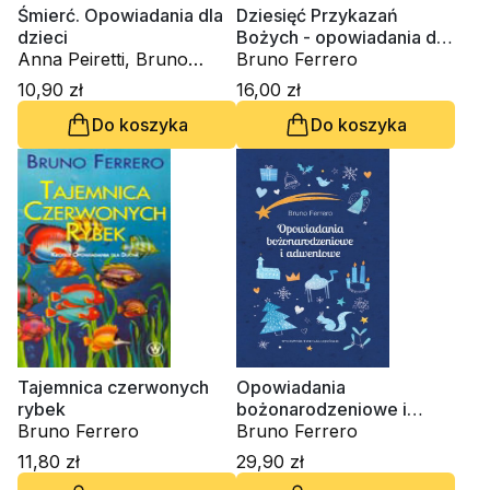
Śmierć. Opowiadania dla
Dziesięć Przykazań
dzieci
Bożych - opowiadania dla
Anna Peiretti, Bruno
dzieci
Bruno Ferrero
Ferrero
10,90 zł
16,00 zł
Do koszyka
Do koszyka
Tajemnica czerwonych
Opowiadania
rybek
bożonarodzeniowe i
Bruno Ferrero
adwentowe
Bruno Ferrero
11,80 zł
29,90 zł