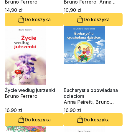
Bruno Ferrero
Bruno Ferrero, Anna
Peiretti
14,90 zł
10,90 zł
Do koszyka
Do koszyka
Życie według jutrzenki
Eucharystia opowiadana
Bruno Ferrero
dzieciom
Anna Peiretti, Bruno
Ferrero
16,90 zł
16,90 zł
Do koszyka
Do koszyka