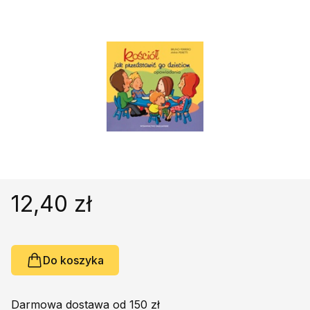
Religie
Śpiewniki
Kultura
Książki obcojęzyczne
Poradniki, leksykony...
Dewocjonalia
Inne
Podręczniki szkolne
Promocja
12,40 zł
Do koszyka
Darmowa dostawa od 150 zł