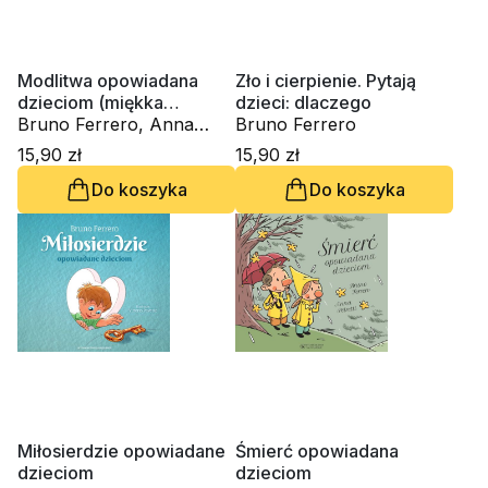
Modlitwa opowiadana
Zło i cierpienie. Pytają
dzieciom (miękka
dzieci: dlaczego
oprawa)
Bruno Ferrero, Anna
Bruno Ferrero
Peiretti
15,90 zł
15,90 zł
Do koszyka
Do koszyka
Miłosierdzie opowiadane
Śmierć opowiadana
dzieciom
dzieciom