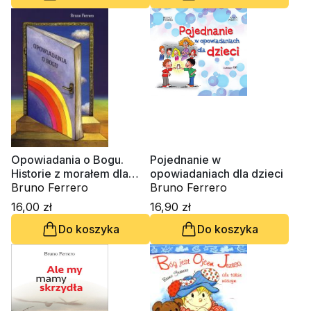
Opowiadania o Bogu.
Pojednanie w
Historie z morałem dla
opowiadaniach dla dzieci
rodziców, nauczycieli i
Bruno Ferrero
Bruno Ferrero
katechetów
16,00 zł
16,90 zł
Do koszyka
Do koszyka