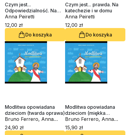
Czym jest...
Czym jest... prawda. Na
Odpowiedzialność. Na
katechezie i w domu
katechezie i w domu
Anna Peiretti
Anna Peiretti
12,00 zł
12,00 zł
Do koszyka
Do koszyka
Modlitwa opowiadana
Modlitwa opowiadana
dzieciom (twarda oprawa)
dzieciom (miękka
Bruno Ferrero, Anna
oprawa)
Bruno Ferrero, Anna
Peiretti
Peiretti
24,90 zł
15,90 zł