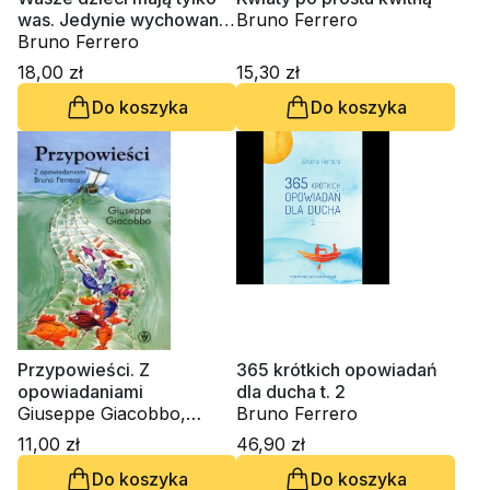
was. Jedynie wychowanie
Bruno Ferrero
może zmienić świat
Bruno Ferrero
18,00 zł
15,30 zł
Do koszyka
Do koszyka
Przypowieści. Z
365 krótkich opowiadań
opowiadaniami
dla ducha t. 2
Giuseppe Giacobbo,
Bruno Ferrero
Bruno Ferrero
11,00 zł
46,90 zł
Do koszyka
Do koszyka