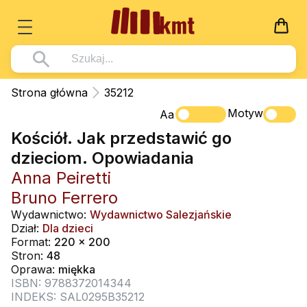
Książki
Strona główna
35212
Wszystko z kategorii - Książki
Motyw
Multimedia
Aa
Kościół. Jak przedstawić go
Pismo Święte
Wszystko z kategorii - Multimedia
Dla Dzieci
dzieciom. Opowiadania
Kościół Katolicki
DVD
Wszystko z kategorii - Dla Dzieci
Podręczniki
Anna Peiretti
Duszpasterstwo
CD-ROM
Literatura (D)
Bruno Ferrero
Wszystko z kategorii - Podręczniki
Nowości
Teologia
Muzyka
Wydawnictwo:
Wydawnictwo Salezjańskie
Płyty, DVD (D)
Podręczniki i pomoce dydaktyczne
Zaloguj się
Dział:
Dla dzieci
Życie chrześcijańskie
Rekolekcje i inne na CD
Format:
220 x 200
Podręczniki i pomoce dydaktyczne
Zabawa i Nauka
Stron:
48
Duchowość
Śpiew i modlitwa
Oprawa:
miękka
ISBN: 9788372014344
Literatura piękna
Muzyka klasyczna
INDEKS: SAL0295B35212