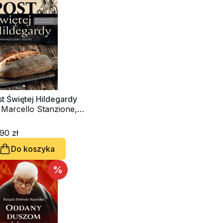
t Świętej Hildegardy
 Marcello Stanzione,
nca Bianchini
90 zł
Do koszyka
%