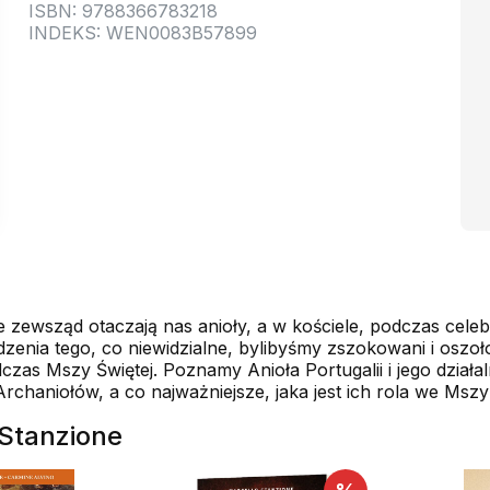
ISBN: 9788366783218
INDEKS: WEN0083B57899
e zewsząd otaczają nas anioły, a w kościele, podczas celeb
nia tego, co niewidzialne, bylibyśmy zszokowani i oszołomie
czas Mszy Świętej. Poznamy Anioła Portugalii i jego działa
 Archaniołów, a co najważniejsze, jaka jest ich rola we Mszy
 Stanzione