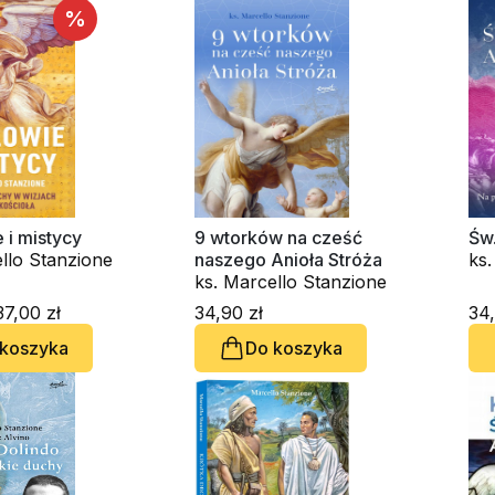
%
 i mistycy
9 wtorków na cześć
Św.
llo Stanzione
naszego Anioła Stróża
ks.
ks. Marcello Stanzione
7,00 zł
34,90 zł
34,
 koszyka
Do koszyka