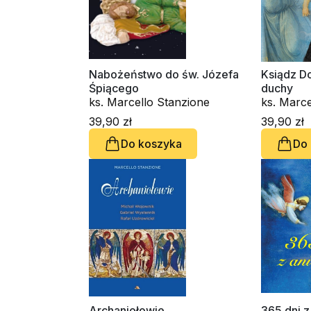
Nabożeństwo do św. Józefa
Ksiądz Do
Śpiącego
duchy
ks. Marcello Stanzione
ks. Marce
Carmine 
39,90 zł
39,90 zł
Do koszyka
Do
Archaniołowie
365 dni z