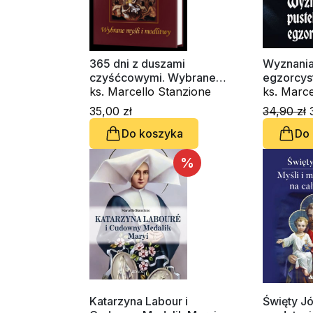
365 dni z duszami
Wyznania
czyśćcowymi. Wybrane
egzorcys
myśli i modlitwy
ks. Marcello Stanzione
ks. Marce
35,00 zł
34,90 zł
3
Do koszyka
Do
%
Katarzyna Labour i
Święty Jó