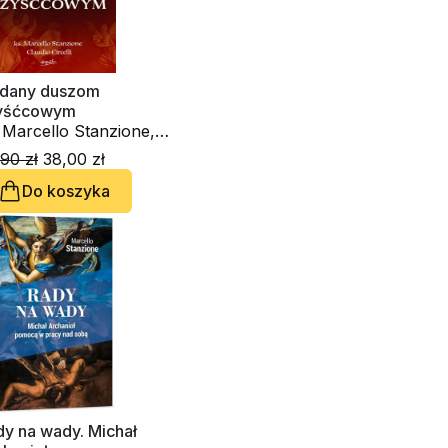
dany duszom
yśćcowym
 Marcello Stanzione,
udio Circelli
90 zł
38,00 zł
Do koszyka
dy na wady. Michał