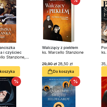
%
anciszka
Walczący z piekłem
Pos
a i czyściec
ks. Marcello Stanzione
ks.
llo Stanzione,
Bia
Alvino
29,90 zł
28,50 zł
35,
 koszyka
Do koszyka
%
%