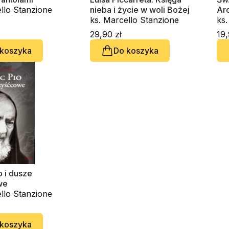
llo Stanzione
nieba i życie w woli Bożej
Arc
ks. Marcello Stanzione
ks.
29,90 zł
19,
 koszyka
Do koszyka
o i dusze
we
llo Stanzione
 koszyka