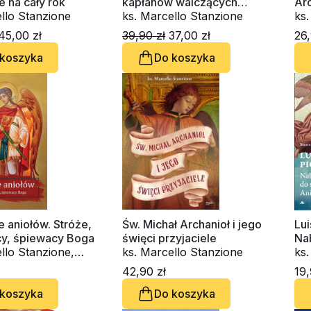
 na cały rok
kapłanów walczących
Ar
llo Stanzione
przeciwko Złemu
ks. Marcello Stanzione
na
ks.
45,00 zł
39,90 zł
37,00 zł
26,
 koszyka
Do koszyka
 aniołów. Stróże,
Św. Michał Archanioł i jego
Lui
cy, śpiewacy Boga
święci przyjaciele
Na
llo Stanzione,
ks. Marcello Stanzione
an
ks.
ranchini
Lui
42,90 zł
19,
 koszyka
Do koszyka