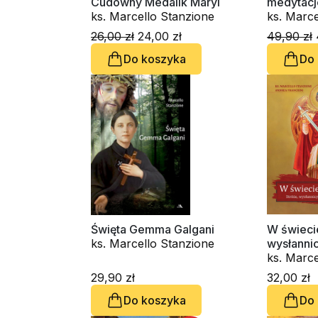
Cudowny Medalik Maryi
medytacje
ks. Marcello Stanzione
ks. Marce
26,00 zł
24,00 zł
49,90 zł
Do koszyka
Do
Święta Gemma Galgani
W świecie
ks. Marcello Stanzione
wysłanni
ks. Marce
Andrea F
29,90 zł
32,00 zł
Do koszyka
Do