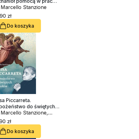
chanioł pomocą w pracy
d sobą
 Marcello Stanzione
90 zł
Do koszyka
sa Piccarreta.
bożeństwo do świętych
iołów
 Marcello Stanzione,
za Piccarreta
90 zł
Do koszyka