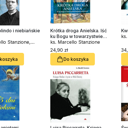
lindo i niebiańskie
Krótka droga Anielska. Iść
Kwi
ku Bogu w towarzystwie
ks.
llo Stanzione,
duchów niebieskich
ks. Marcello Stanzione
Alvino
24,90 zł
34,
 koszyka
Do koszyka
 aniołami
Luisa Piccarreta. Księga
Św.