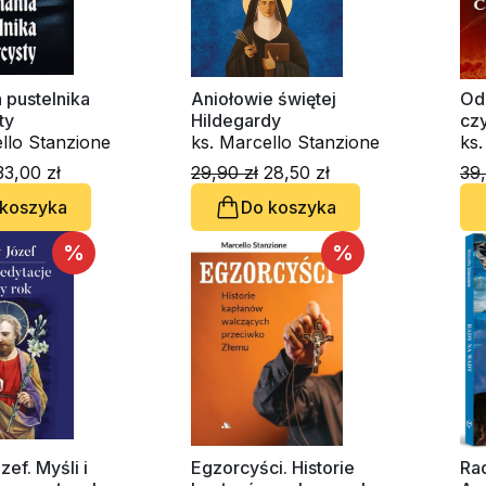
 pustelnika
Aniołowie świętej
Od
ty
Hildegardy
cz
llo Stanzione
ks. Marcello Stanzione
ks.
Cla
3,00 zł
29,90 zł
28,50 zł
39,
 koszyka
Do koszyka
%
%
zef. Myśli i
Egzorcyści. Historie
Ra