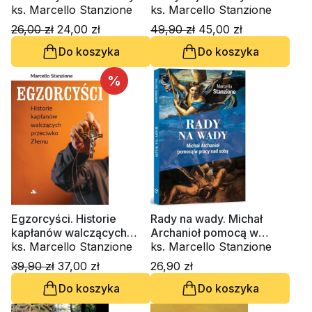
ks. Marcello Stanzione
ks. Marcello Stanzione
26,00 zł
24,00 zł
49,90 zł
45,00 zł
Do koszyka
Do koszyka
%
Egzorcyści. Historie
Rady na wady. Michał
kapłanów walczących
Archanioł pomocą w
przeciwko Złemu
ks. Marcello Stanzione
pracy nad sobą
ks. Marcello Stanzione
39,90 zł
37,00 zł
26,90 zł
Do koszyka
Do koszyka