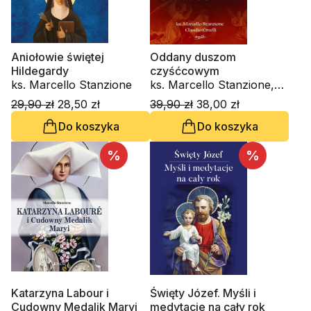
Aniołowie świętej
Oddany duszom
Hildegardy
czyśćcowym
ks. Marcello Stanzione
ks. Marcello Stanzione,
Claudio Circelli
29,90 zł
28,50 zł
39,90 zł
38,00 zł
Do koszyka
Do koszyka
%
%
Katarzyna Labour i
Święty Józef. Myśli i
Cudowny Medalik Maryi
medytacje na cały rok