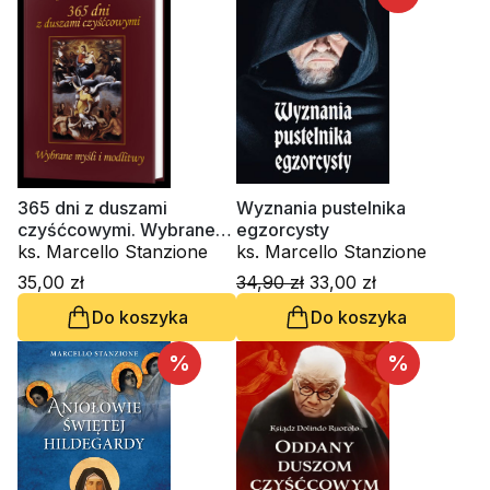
365 dni z duszami
Wyznania pustelnika
czyśćcowymi. Wybrane
egzorcysty
myśli i modlitwy
ks. Marcello Stanzione
ks. Marcello Stanzione
35,00 zł
34,90 zł
33,00 zł
Do koszyka
Do koszyka
%
%