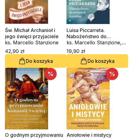
Św. Michał Archanioł i
Luisa Piccarreta.
jego święci przyjaciele
Nabożeństwo do
ks. Marcello Stanzione
świętych aniołów
ks. Marcello Stanzione,
Luiza Piccarreta
42,90 zł
19,90 zł
Do koszyka
Do koszyka
%
%
O godnym przyjmowaniu
Aniołowie i mistycy