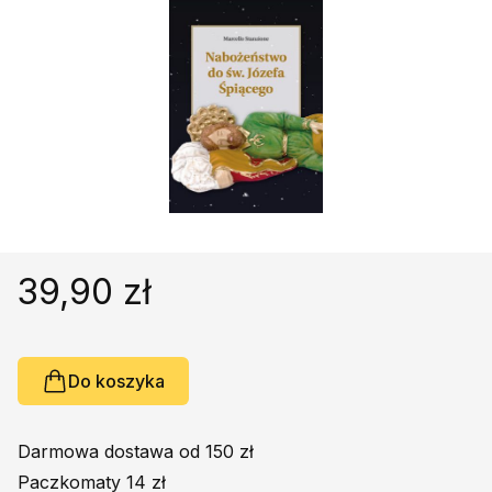
Religie
Śpiewniki
Kultura
Książki obcojęzyczne
Poradniki, leksykony...
Dewocjonalia
Inne
Podręczniki szkolne
Promocja
39,90 zł
Do koszyka
Darmowa dostawa od 150 zł
Paczkomaty 14 zł