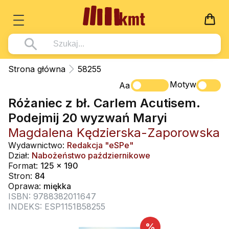
Książki
Strona główna
58255
Wszystko z kategorii - Książki
Motyw
Multimedia
Aa
Różaniec z bł. Carlem Acutisem.
Pismo Święte
Wszystko z kategorii - Multimedia
Dla Dzieci
Podejmij 20 wyzwań Maryi
Kościół Katolicki
DVD
Wszystko z kategorii - Dla Dzieci
Podręczniki
Magdalena Kędzierska-Zaporowska
Duszpasterstwo
CD-ROM
Literatura (D)
Wydawnictwo:
Redakcja "eSPe"
Wszystko z kategorii - Podręczniki
Nowości
Dział:
Nabożeństwo październikowe
Teologia
Muzyka
Płyty, DVD (D)
Podręczniki i pomoce dydaktyczne
Zaloguj się
Format:
125 x 190
Życie chrześcijańskie
Stron:
84
Rekolekcje i inne na CD
Podręczniki i pomoce dydaktyczne
Zabawa i Nauka
Oprawa:
miękka
Duchowość
ISBN: 9788382011647
Śpiew i modlitwa
INDEKS: ESP1151B58255
Literatura piękna
Muzyka klasyczna
%