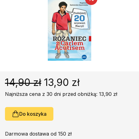
Religie
Śpiewniki
Kultura
Książki obcojęzyczne
Poradniki, leksykony...
Dewocjonalia
Inne
Podręczniki szkolne
Promocja
14,90 zł
13,90 zł
Najniższa cena z 30 dni przed obniżką: 13,90 zł
Do koszyka
Darmowa dostawa od 150 zł