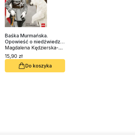
Baśka Murmańska.
Opowieść o niedźwiedziu
polarnym, któremu rękę
Magdalena Kędzierska-
podał sam Marszałek
Zaporowska
15,90 zł
Piłsudski
Do koszyka