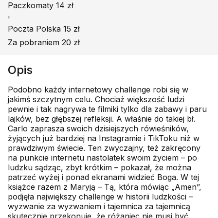
Paczkomaty 14 zł
'
Poczta Polska 15 zł
Za pobraniem 20 zł
Opis
Podobno każdy internetowy challenge robi się w
jakimś szczytnym celu. Chociaż większość ludzi
pewnie i tak nagrywa te filmiki tylko dla zabawy i paru
lajków, bez głębszej refleksji. A właśnie do takiej bł.
Carlo zaprasza swoich dzisiejszych rówieśników,
żyjących już bardziej na Instagramie i TikToku niż w
prawdziwym świecie. Ten zwyczajny, też zakręcony
na punkcie internetu nastolatek swoim życiem – po
ludzku sądząc, zbyt krótkim – pokazał, że można
patrzeć wyżej i ponad ekranami widzieć Boga. W tej
książce razem z Maryją – Tą, która mówiąc „Amen”,
podjęła największy challenge w historii ludzkości –
wyzwanie za wyzwaniem i tajemnica za tajemnicą
skutecznie przekonuje, że różaniec nie musi być