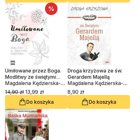
%
Umiłowane przez Boga.
Droga krzyżowa ze św.
Modlitwy ze świętymi
Gerardem Majellą
kobietami
Magdalena Kędzierska-
Magdalena Kędzierska-
Zaporowska
Zaporowska
14,90 zł
13,99 zł
8,90 zł
Do koszyka
Do koszyka