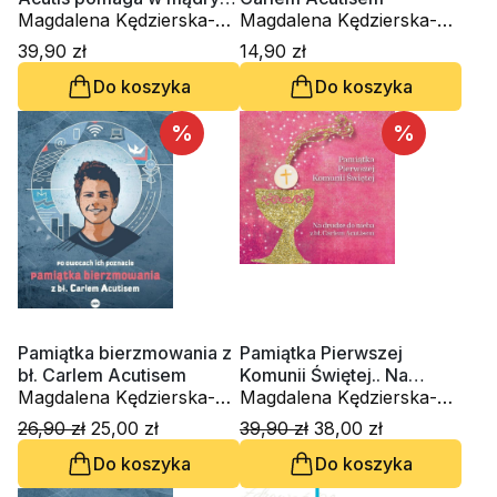
korzystaniu z internetu
Magdalena Kędzierska-
Magdalena Kędzierska-
Zaporowska
Zaporowska
39,90 zł
14,90 zł
Do koszyka
Do koszyka
%
%
Pamiątka bierzmowania z
Pamiątka Pierwszej
bł. Carlem Acutisem
Komunii Świętej.. Na
Magdalena Kędzierska-
drodze do nieba z bł.
Magdalena Kędzierska-
Zaporowska
Carlem Acutisem
Zaporowska
26,90 zł
25,00 zł
39,90 zł
38,00 zł
Do koszyka
Do koszyka