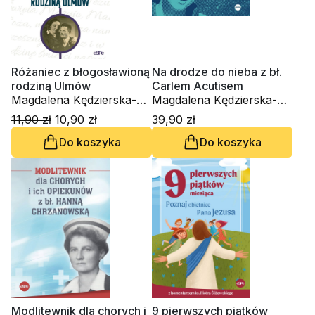
Różaniec z błogosławioną
Na drodze do nieba z bł.
rodziną Ulmów
Carlem Acutisem
Magdalena Kędzierska-
Magdalena Kędzierska-
Zaporowska
Zaporowska
11,90 zł
10,90 zł
39,90 zł
Do koszyka
Do koszyka
Modlitewnik dla chorych i
9 pierwszych piątków