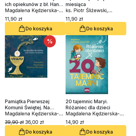
ich opiekunów z bł. Hanną
miesiąca
Chrzanowską
Magdalena Kędzierska-
ks. Piotr Śliżewski,
Zaporowska
Magdalena Kędzierska-
11,90 zł
11,90 zł
Zaporowska
Do koszyka
Do koszyka
%
Pamiątka Pierwszej
20 tajemnic Maryi.
Komunii Świętej. Na
Różaniec dla dzieci
drodze do nieba z bł.
Magdalena Kędzierska-
Magdalena Kędzierska-
Carlem Acutisem
Zaporowska
Zaporowska
39,90 zł
36,00 zł
14,90 zł
Do koszyka
Do koszyka