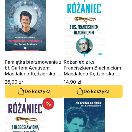
Pamiątka bierzmowania z
Różaniec z ks.
bł. Carlem Acutisem
Franciszkiem Blachnickim
Magdalena Kędzierska-
Magdalena Kędzierska-
Zaporowska
Zaporowska
26,90 zł
14,90 zł
Do koszyka
Do koszyka
%