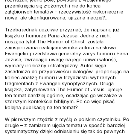
przeniknięcia się złożonych i nie do końca
zgłębionych tematów – rzeczywistość niekoniecznie
nowa, ale skonfigurowana, ujrzana inaczej?...
Trzeba jednak uczciwie przyznać, że napisano już
książki o humorze Pana Jezusa. Jedna z nich,
nosząca tytuł The Humor of Christ, została
zainspirowana reakcjami wnuka autora na słowa
Ewangelii i przedstawia generalny zarys humoru Pana
Jezusa, zwracając uwagę na jego uniwersalność,
wymiary ironiczny i strategiczny. Autor sięga
zasadniczo do przypowieści i dialogów, proponując na
koniec analizę humoru w trzydziestu wybranych
fragmentach z Ewangelii synoptycznych. Druga
książka, zatytułowana The Humor of Jesus, ujmuje
ten temat bardziej ogólnie, osadzając go wszakże w
szerszym kontekście biblijnym. Po co więc pisać
kolejną publikację na ten temat?
W pierwszym rzędzie z myślą o polskim czytelniku. Po
drugie – z zamiarem ujęcia tematu w sposób bardziej
systematyczny dzięki odniesieniu się tak do pewnych