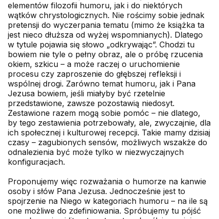
elementów filozofii humoru, jak i do niektórych
wątków chrystologicznych. Nie rościmy sobie jednak
pretensji do wyczerpania tematu (mimo że książka ta
jest nieco dłuższa od wyżej wspomnianych). Dlatego
w tytule pojawia się słowo „odkrywając”. Chodzi tu
bowiem nie tyle o pełny obraz, ale o próbę rzucenia
okiem, szkicu – a może raczej o uruchomienie
procesu czy zaproszenie do głębszej refleksji i
wspólnej drogi. Zarówno temat humoru, jak i Pana
Jezusa bowiem, jeśli miałyby być rzetelnie
przedstawione, zawsze pozostawią niedosyt.
Zestawione razem mogą sobie pomóc – nie dlatego,
by tego zestawienia potrzebowały, ale, zwyczajnie, dla
ich społecznej i kulturowej recepcji. Takie mamy dzisiaj
czasy – zagubionych sensów, możliwych wszakże do
odnalezienia być może tylko w niezwyczajnych
konfiguracjach.
Proponujemy więc rozważania o humorze na kanwie
osoby i słów Pana Jezusa. Jednocześnie jest to
spojrzenie na Niego w kategoriach humoru – na ile są
one możliwe do zdefiniowania. Spróbujemy tu pójść