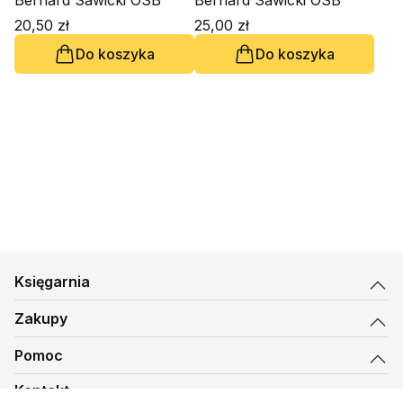
Mrożka
Bernard Sawicki OSB
Bernard Sawicki OSB
20,50 zł
25,00 zł
Do koszyka
Do koszyka
Księgarnia
Zakupy
Pomoc
Kontakt