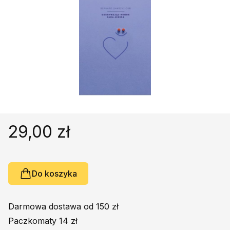
Religie
Śpiewniki
Kultura
Książki obcojęzyczne
Poradniki, leksykony...
Dewocjonalia
Inne
Podręczniki szkolne
29,00 zł
Promocja
Do koszyka
Darmowa dostawa od 150 zł
Paczkomaty 14 zł