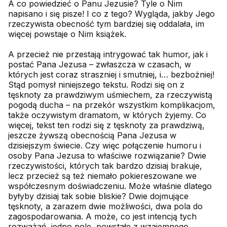
A co powiedzieć o Panu Jezusie? Tyle o Nim
napisano i się pisze! I co z tego? Wygląda, jakby Jego
rzeczywista obecność tym bardziej się oddalała, im
więcej powstaje o Nim książek.
A przecież nie przestają intrygować tak humor, jak i
postać Pana Jezusa – zwłaszcza w czasach, w
których jest coraz straszniej i smutniej, i… bezbożniej!
Stąd pomysł niniejszego tekstu. Rodzi się on z
tęsknoty za prawdziwym uśmiechem, za rzeczywistą
pogodą ducha – na przekór wszystkim komplikacjom,
także oczywistym dramatom, w których żyjemy. Co
więcej, tekst ten rodzi się z tęsknoty za prawdziwą,
jeszcze żywszą obecnością Pana Jezusa w
dzisiejszym świecie. Czy więc połączenie humoru i
osoby Pana Jezusa to właściwe rozwiązanie? Dwie
rzeczywistości, których tak bardzo dzisiaj brakuje,
lecz przecież są też niemało pokiereszowane we
współczesnym doświadczeniu. Może właśnie dlatego
byłyby dzisiaj tak sobie bliskie? Dwie dojmujące
tęsknoty, a zarazem dwie możliwości, dwa pola do
zagospodarowania. A może, co jest intencją tych
rozważań, jedno pole, powstałe z wzajemnego