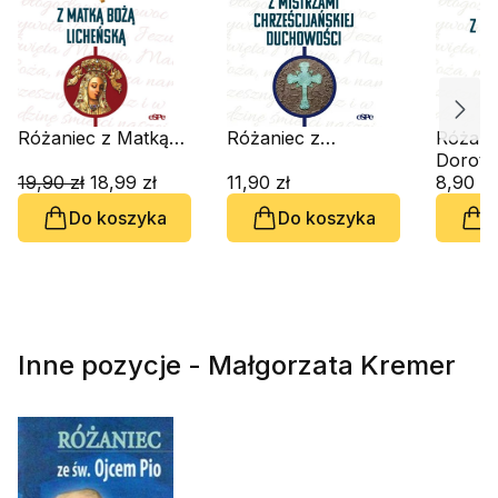
Różaniec z Matką
Różaniec z
Różani
Boża Licheńską
mistrzami
Arabką
Dorota
19,90 zł
18,99 zł
chrześcijańskiej
11,90 zł
8,90 zł
duchowości
Do koszyka
Do koszyka
D
Inne pozycje - Małgorzata Kremer