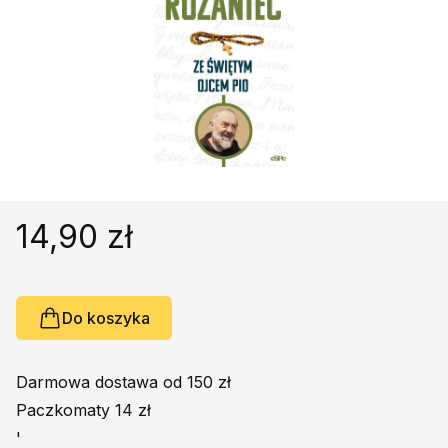
Religie
Śpiewniki
Kultura
Książki obcojęzyczne
Poradniki, leksykony...
Dewocjonalia
Inne
Podręczniki szkolne
14,90 zł
Promocja
Do koszyka
Darmowa dostawa od 150 zł
Paczkomaty 14 zł
'