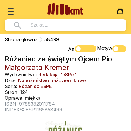
Książki
Strona główna
58499
Wszystko z kategorii - Książki
Motyw
Multimedia
Aa
Różaniec ze świętym Ojcem Pio
Pismo Święte
Wszystko z kategorii - Multimedia
Dla Dzieci
Małgorzata Kremer
Kościół Katolicki
DVD
Wszystko z kategorii - Dla Dzieci
Podręczniki
Wydawnictwo:
Redakcja "eSPe"
Duszpasterstwo
Dział:
Nabożeństwo październikowe
CD-ROM
Literatura (D)
Wszystko z kategorii - Podręczniki
Nowości
Seria:
Różaniec ESPE
Teologia
Muzyka
Stron:
124
Płyty, DVD (D)
Podręczniki i pomoce dydaktyczne
Zaloguj się
Oprawa:
miękka
Życie chrześcijańskie
Rekolekcje i inne na CD
Podręczniki i pomoce dydaktyczne
ISBN: 9788382011784
Zabawa i Nauka
INDEKS: ESP1165B58499
Duchowość
Śpiew i modlitwa
Literatura piękna
Muzyka klasyczna