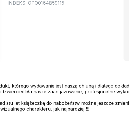
INDEKS: OPO0164B59115
dukt, którego wydawanie jest naszą chlubą i dlatego dokł
dzwierciedlała nasze zaangażowanie, profesjonalne wykona
d stu lat książeczkę do nabożeństw można jeszcze zmienić?
izualnego charakteru, jak najbardziej !!!