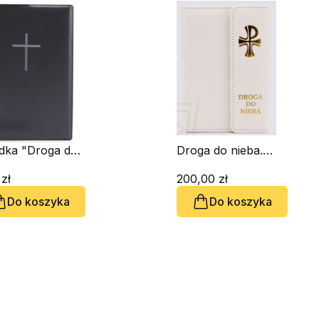
dka "Droga do
Droga do nieba.
a"- czarna,
Katolicki
 druk
 zł
modlitewnik i
200,00 zł
śpiewnik
Do koszyka
Do koszyka