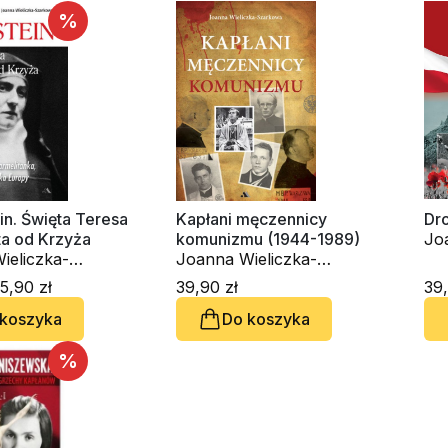
%
in. Święta Teresa
Kapłani męczennicy
Dr
a od Krzyża
komunizmu (1944-1989)
Jo
ieliczka-
Joanna Wieliczka-
Sz
a
Szarkowa
5,90 zł
39,90 zł
39,
 koszyka
Do koszyka
%