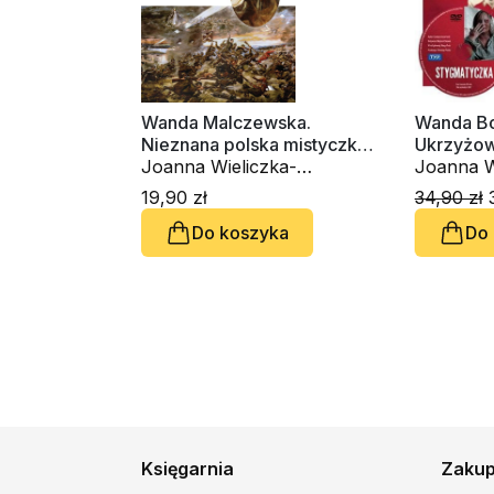
Wanda Malczewska.
Wanda Bo
Nieznana polska mistyczka,
Ukrzyżow
która zapowiedziała Cud
Joanna Wieliczka-
kapłanó
Joanna W
nad Wisłą
Szarkowa
Szarkow
19,90 zł
34,90 zł
3
Do koszyka
Do
Księgarnia
Zaku