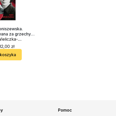
niszewska.
ana za grzechy
w
ieliczka-
a
2,00 zł
 koszyka
py
Pomoc