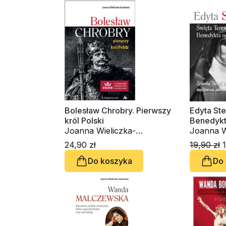
Bolesław Chrobry. Pierwszy
Edyta Ste
król Polski
Benedykt
Joanna Wieliczka-
Joanna W
Szarkowa
Szarkow
24,90 zł
19,90 zł
1
Do koszyka
Do