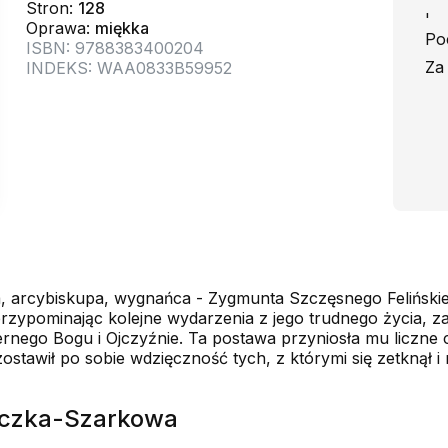
Stron:
128
'
Oprawa:
miękka
Po
ISBN: 9788383400204
Za
INDEKS: WAA0833B59952
a, arcybiskupa, wygnańca - Zygmunta Szczęsnego Felińsk
przypominając kolejne wydarzenia z jego trudnego życia, 
nego Bogu i Ojczyźnie. Ta postawa przyniosła mu liczne cie
ostawił po sobie wdzięczność tych, z którymi się zetknął 
liczka-Szarkowa