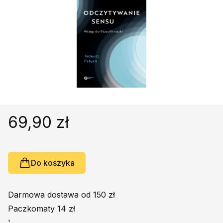
Religie
Śpiewniki
Kultura
Książki obcojęzyczne
Poradniki, leksykony...
Dewocjonalia
Inne
Podręczniki szkolne
69,90 zł
Promocja
Do koszyka
Darmowa dostawa od 150 zł
Paczkomaty 14 zł
'