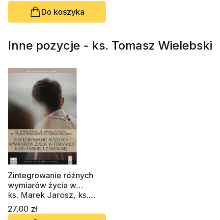
Królikowski, ks. Krzysztof
Do koszyka
Wons SDS, ks. Tomasz
Trzaskawka
Inne pozycje - ks. Tomasz Wielebski
Zintegrowanie różnych
wymiarów życia w
formacji (CD-audiobook)
ks. Marek Jarosz, ks.
Michał Powęska, ks.
27,00 zł
Tomasz Trzaskawka, ks.