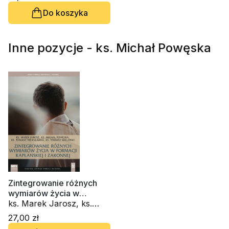
Panek, s. Anna Maria
Do koszyka
Pudełko AP
Inne pozycje - ks. Michał Powęska
Zintegrowanie różnych
wymiarów życia w
formacji (CD-audiobook)
ks. Marek Jarosz, ks.
Michał Powęska, ks.
27,00 zł
Tomasz Trzaskawka, ks.