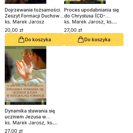
Dojrzewanie tożsamości.
Proces upodabniania się
Zeszyt Formacji Duchowej
do Chrystusa (CD-
nr 105
ks. Marek Jarosz
audiobook)
ks. Marek Jarosz, ks.
Piotr Kot, ks. Janusz
20,00 zł
27,00 zł
Królikowski, ks. Krzysztof
Do koszyka
Do koszyka
Wons SDS, ks. Tomasz
Trzaskawka
Dynamika stawania się
uczniem Jezusa w
integralnej formacji (CD-
ks. Marek Jarosz, ks.
audiobook)
Piotr Kot, ks. Marek
27,00 zł