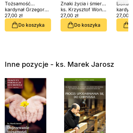
Tożsamość
Znaki życia i śmierci
Biskupi
pasterza. Biskupi i
kardynał Grzegorz Ryś, Amedeo Cencini FdCC
we wspólnocie.
ks. Krzysztof Wons SDS
(CD-au
prezbiterzy (CD-
27,00 zł
Kryteria
27,00 zł
27,00 z
audiobook)
rozeznawania (CD-
Do koszyka
Do koszyka
D
audiobook)
Inne pozycje - ks. Marek Jarosz