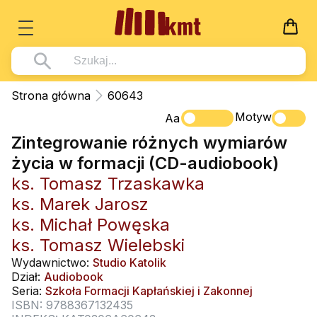
Książki
Strona główna
60643
Wszystko z kategorii - Książki
Motyw
Multimedia
Aa
Zintegrowanie różnych wymiarów
Pismo Święte
Wszystko z kategorii - Multimedia
Dla Dzieci
życia w formacji (CD-audiobook)
Kościół Katolicki
DVD
Wszystko z kategorii - Dla Dzieci
Podręczniki
ks. Tomasz Trzaskawka
Duszpasterstwo
CD-ROM
Literatura (D)
ks. Marek Jarosz
Wszystko z kategorii - Podręczniki
Nowości
Teologia
Muzyka
ks. Michał Powęska
Płyty, DVD (D)
Podręczniki i pomoce dydaktyczne
Zaloguj się
ks. Tomasz Wielebski
Życie chrześcijańskie
Rekolekcje i inne na CD
Podręczniki i pomoce dydaktyczne
Zabawa i Nauka
Wydawnictwo:
Studio Katolik
Duchowość
Śpiew i modlitwa
Dział:
Audiobook
Seria:
Szkoła Formacji Kapłańskiej i Zakonnej
Literatura piękna
Muzyka klasyczna
ISBN: 9788367132435