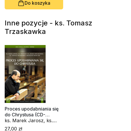
Do koszyka
Tomasz Wielebski
Inne pozycje - ks. Tomasz
Trzaskawka
Proces upodabniania się
do Chrystusa (CD-
audiobook)
ks. Marek Jarosz, ks.
Piotr Kot, ks. Janusz
27,00 zł