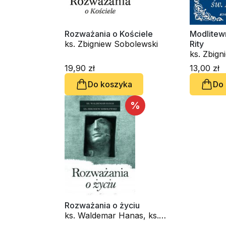
Rozważania o Kościele
Modlitewn
ks. Zbigniew Sobolewski
Rity
ks. Zbign
Ks. Mare
19,90 zł
13,00 zł
Do koszyka
Do
%
Rozważania o życiu
ks. Waldemar Hanas, ks.
Zbigniew Sobolewski