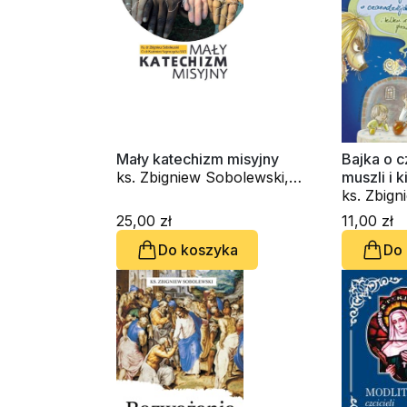
Mały katechizm misyjny
Bajka o c
ks. Zbigniew Sobolewski,
muszli i 
Kazimierz Szymczycha SVD
sprawac
ks. Zbig
25,00 zł
11,00 zł
Do koszyka
Do