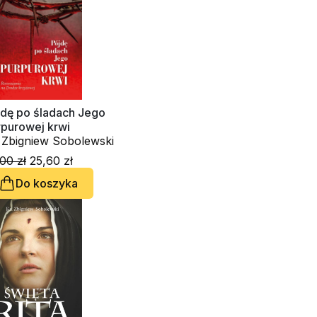
jdę po śladach Jego
rpurowej krwi
. Zbigniew Sobolewski
00 zł
25,60 zł
Do koszyka