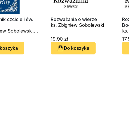
ik czcicieli św.
Rozważania o wierze
Ro
ks. Zbigniew Sobolewski
Bo
iew Sobolewski,
ks
k Matusik
19,90 zł
17,
 koszyka
Do koszyka