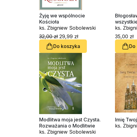
Żyję we wspólnocie
Błogosła
Kościoła
wszystki
ks. Zbigniew Sobolewski
ks. Zbig
32,00 zł
29,99 zł
35,00 zł
Do koszyka
Do
Modlitwa moja jest Czysta.
Imię Two
Rozważania o Modlitwie
ks. Zbig
ks. Zbigniew Sobolewski