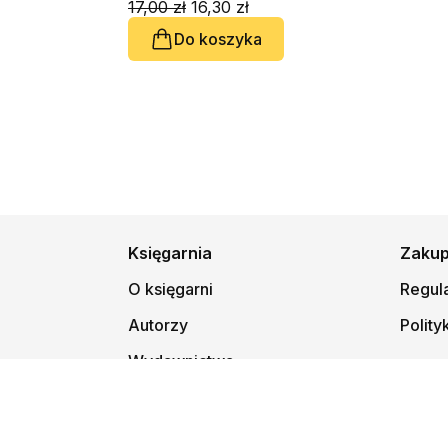
17,00 zł
16,30 zł
Do koszyka
Księgarnia
Zaku
O księgarni
Regul
Autorzy
Polity
Wydawnictwa