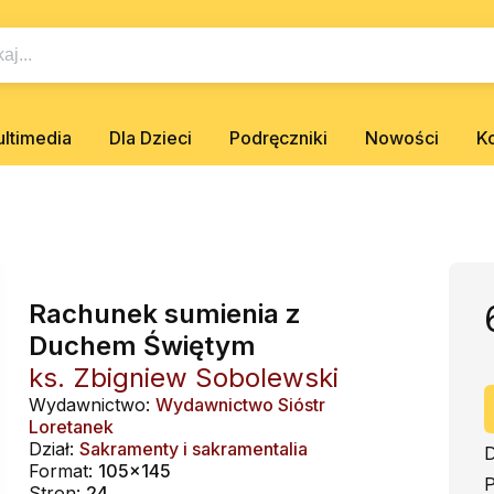
ltimedia
Dla Dzieci
Podręczniki
Nowości
K
Rachunek sumienia z
Duchem Świętym
ks. Zbigniew Sobolewski
Wydawnictwo:
Wydawnictwo Sióstr
Loretanek
Dział:
Sakramenty i sakramentalia
D
Format:
105x145
P
Stron:
24