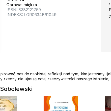
Oprawa:
miękka
'
ISBN: 8382121759
P
INDEKS: LOR0634B61049
Z
irować nas do osobistej refleksji nad tym, kim jesteśmy i 
ury rzeczy nie ujmują całej rzeczywistości naszego istnienia
w Sobolewski