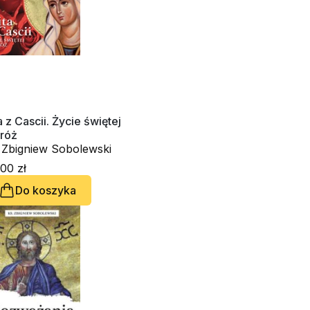
a z Cascii. Życie świętej
 róż
. Zbigniew Sobolewski
00 zł
Do koszyka