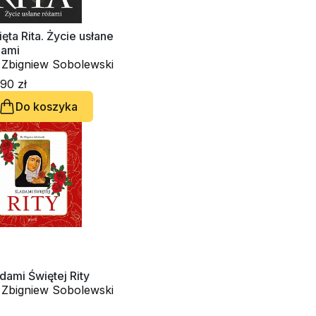
ęta Rita. Życie usłane
żami
. Zbigniew Sobolewski
90 zł
Do koszyka
dami Świętej Rity
. Zbigniew Sobolewski