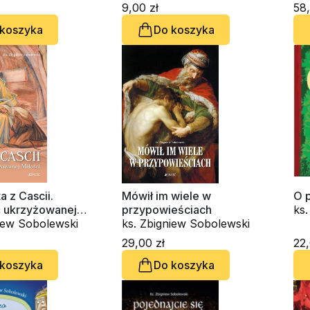
9,00 zł
58,
 koszyka
Do koszyka
a z Cascii.
Mówił im wiele w
O p
 ukrzyżowanej
przypowieściach
ks
niew Sobolewski
ks. Zbigniew Sobolewski
29,00 zł
22,
 koszyka
Do koszyka