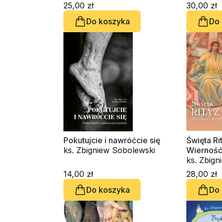
25,00 zł
30,00 zł
Do koszyka
Do
Pokutujcie i nawróćcie się
Święta Rit
ks. Zbigniew Sobolewski
Wierność
Miłości
ks. Zbig
14,00 zł
28,00 zł
Do koszyka
Do