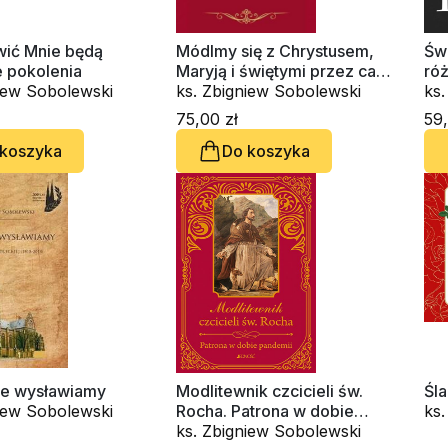
wić Mnie będą
Módlmy się z Chrystusem,
Świ
e pokolenia
Maryją i świętymi przez cały
ró
niew Sobolewski
rok
ks. Zbigniew Sobolewski
ks
75,00 zł
59,
 koszyka
Do koszyka
je wysławiamy
Modlitewnik czcicieli św.
Śla
niew Sobolewski
Rocha. Patrona w dobie
ks
pandemii
ks. Zbigniew Sobolewski