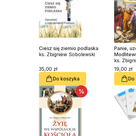
Ciesz się ziemio podlaska
Panie, u
ks. Zbigniew Sobolewski
Modlitewn
ks. Zbig
35,00 zł
19,00 zł
Do koszyka
Do
%