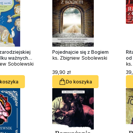
zarodziejskiej
Pojednajcie się z Bogiem
Rit
kilku ważnych
ks. Zbigniew Sobolewski
od
h
niew Sobolewski
ks
39,90 zł
39,
 koszyka
Do koszyka