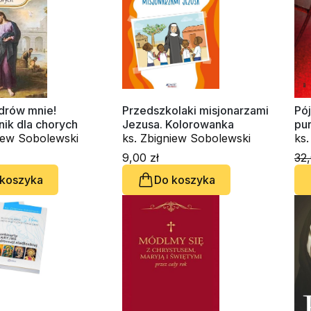
zdrów mnie!
Przedszkolaki misjonarzami
Pó
ik dla chorych
Jezusa. Kolorowanka
pu
niew Sobolewski
ks. Zbigniew Sobolewski
ks
9,00 zł
32,
 koszyka
Do koszyka