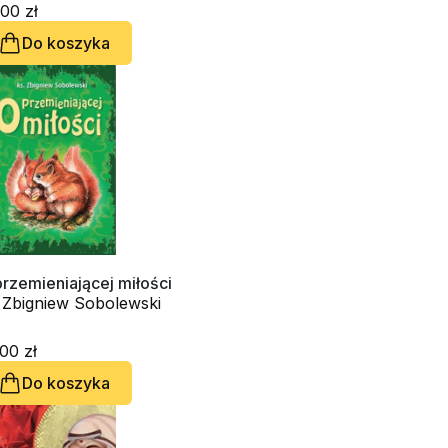
00 zł
Do koszyka
rzemieniającej miłości
. Zbigniew Sobolewski
00 zł
Do koszyka