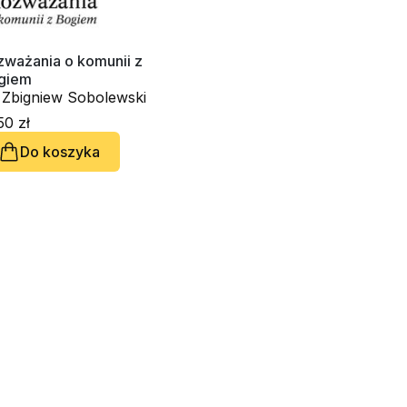
zważania o komunii z
giem
. Zbigniew Sobolewski
50 zł
Do koszyka