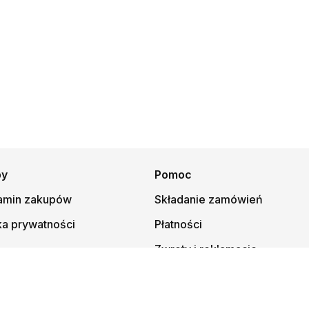
py
Pomoc
amin zakupów
Składanie zamówień
ka prywatności
Płatności
Zwroty i reklamacje
© 1997-
2026
Księgarnia Mateusza, kmt.pl