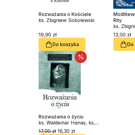
Rozważania o Kościele
Modlitewn
ks. Zbigniew Sobolewski
Rity
ks. Zbign
Ks. Mare
19,90 zł
13,00 zł
Do koszyka
Do
%
Rozważania o życiu
ks. Waldemar Hanas, ks.
Zbigniew Sobolewski
17,00 zł
16,30 zł