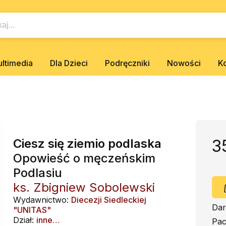
ltimedia
Dla Dzieci
Podręczniki
Nowości
K
Ciesz się ziemio podlaska
3
Opowieść o męczeńskim
Podlasiu
ks. Zbigniew Sobolewski
Wydawnictwo:
Diecezji Siedleckiej
Dar
"UNITAS"
Dział:
inne…
Pac