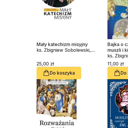
Mały katechizm misyjny
Bajka o c
ks. Zbigniew Sobolewski,
muszli i 
Kazimierz Szymczycha SVD
sprawac
ks. Zbig
25,00 zł
11,00 zł
Do koszyka
Do