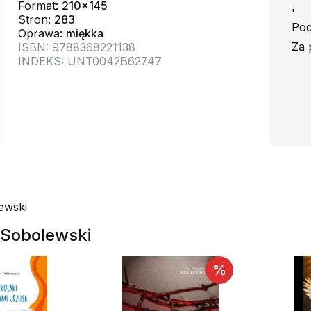
Format:
210x145
'
Stron:
283
Poc
Oprawa:
miękka
Za 
ISBN: 9788368221138
INDEKS: UNT0042B62747
ewski
w Sobolewski
%