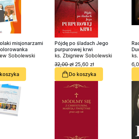
olaki misjonarzami
Pójdę po śladach Jego
Ra
Kolorowanka
purpurowej krwi
Du
niew Sobolewski
ks. Zbigniew Sobolewski
ks
32,00 zł
25,60 zł
6,0
 koszyka
Do koszyka