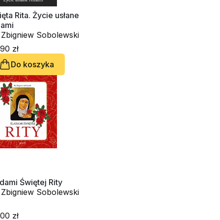
ęta Rita. Życie usłane
żami
. Zbigniew Sobolewski
90 zł
Do koszyka
dami Świętej Rity
. Zbigniew Sobolewski
00 zł