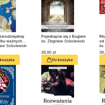
zarodziejskiej
Pojednajcie się z Bogiem
Rit
kilku ważnych
ks. Zbigniew Sobolewski
od
h
niew Sobolewski
ks
39,90 zł
39,
 koszyka
Do koszyka