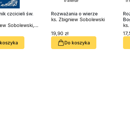
ik czcicieli św.
Rozważania o wierze
Ro
ks. Zbigniew Sobolewski
Bo
iew Sobolewski,
ks
k Matusik
19,90 zł
17,
 koszyka
Do koszyka