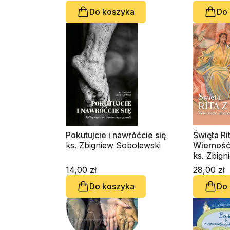
Do koszyka
Do
Pokutujcie i nawróćcie się
Święta Rit
ks. Zbigniew Sobolewski
Wierność
Miłości
ks. Zbig
14,00 zł
28,00 zł
Do koszyka
Do