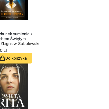
chunek sumienia z
chem Świętym
. Zbigniew Sobolewski
0 zł
Do koszyka