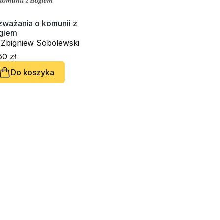
zważania o komunii z
giem
. Zbigniew Sobolewski
50 zł
Do koszyka