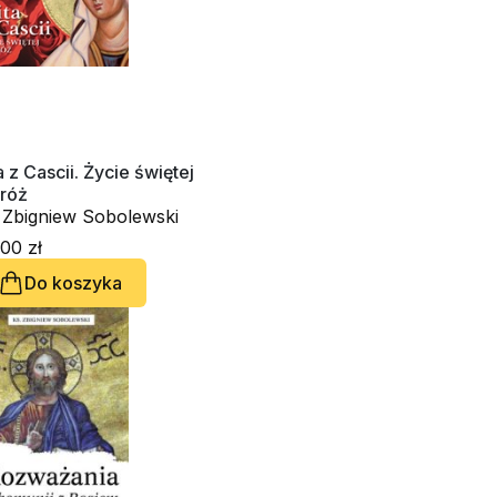
a z Cascii. Życie świętej
 róż
. Zbigniew Sobolewski
00 zł
Do koszyka