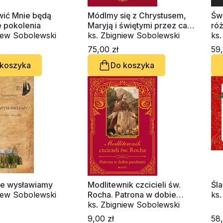
wić Mnie będą
Módlmy się z Chrystusem,
Świ
e pokolenia
Maryją i świętymi przez cały
ró
niew Sobolewski
rok
ks. Zbigniew Sobolewski
ks
75,00 zł
59,
 koszyka
Do koszyka
je wysławiamy
Modlitewnik czcicieli św.
Śla
niew Sobolewski
Rocha. Patrona w dobie
ks
pandemii
ks. Zbigniew Sobolewski
9,00 zł
58,