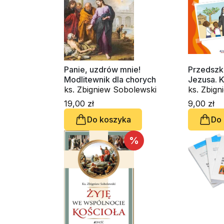
Panie, uzdrów mnie!
Przedszk
Modlitewnik dla chorych
Jezusa. 
ks. Zbigniew Sobolewski
ks. Zbig
19,00 zł
9,00 zł
Do koszyka
Do
%