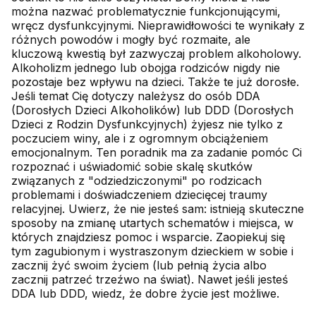
można nazwać problematycznie funkcjonującymi,
wręcz dysfunkcyjnymi. Nieprawidłowości te wynikały z
różnych powodów i mogły być rozmaite, ale
kluczową kwestią był zazwyczaj problem alkoholowy.
Alkoholizm jednego lub obojga rodziców nigdy nie
pozostaje bez wpływu na dzieci. Także te już dorosłe.
Jeśli temat Cię dotyczy należysz do osób DDA
(Dorosłych Dzieci Alkoholików) lub DDD (Dorosłych
Dzieci z Rodzin Dysfunkcyjnych) żyjesz nie tylko z
poczuciem winy, ale i z ogromnym obciążeniem
emocjonalnym. Ten poradnik ma za zadanie pomóc Ci
rozpoznać i uświadomić sobie skalę skutków
związanych z "odziedziczonymi" po rodzicach
problemami i doświadczeniem dziecięcej traumy
relacyjnej. Uwierz, że nie jesteś sam: istnieją skuteczne
sposoby na zmianę utartych schematów i miejsca, w
których znajdziesz pomoc i wsparcie. Zaopiekuj się
tym zagubionym i wystraszonym dzieckiem w sobie i
zacznij żyć swoim życiem (lub pełnią życia albo
zacznij patrzeć trzeźwo na świat). Nawet jeśli jesteś
DDA lub DDD, wiedz, że dobre życie jest możliwe.