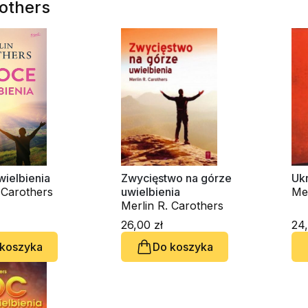
rothers
ielbienia
Zwycięstwo na górze
Uk
 Carothers
uwielbienia
Mer
Merlin R. Carothers
26,00 zł
24,
 koszyka
Do koszyka