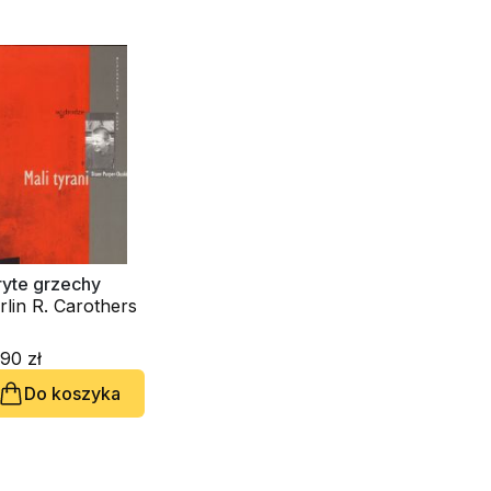
ryte grzechy
lin R. Carothers
90 zł
Do koszyka