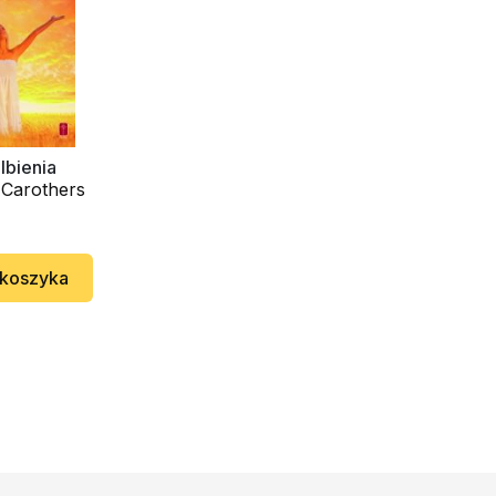
lbienia
 Carothers
 koszyka