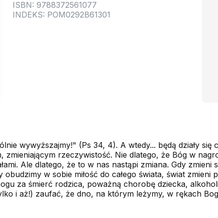
ISBN: 9788372561077
INDEKS: POM0292B61301
lnie wywyższajmy!" (Ps 34, 4). A wtedy... będą działy się c
, zmieniającym rzeczywistość. Nie dlatego, że Bóg w nagr
mi. Ale dlatego, że to w nas nastąpi zmiana. Gdy zmieni si
obudzimy w sobie miłość do całego świata, świat zmieni po
ogu za śmierć rodzica, poważną chorobę dziecka, alkoholiz
ylko i aż!) zaufać, że dno, na którym leżymy, w rękach Boga