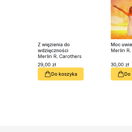
Z więzienia do
Moc uwie
wdzięczności
Merlin R.
Merlin R. Carothers
29,00 zł
30,00 zł
Do koszyka
Do