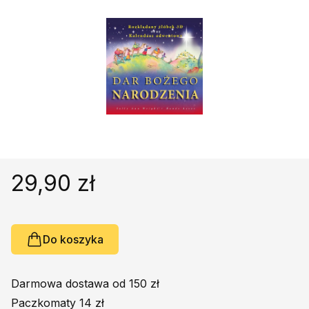
Religie
Śpiewniki
Kultura
Książki obcojęzyczne
Poradniki, leksykony...
Dewocjonalia
Inne
Podręczniki szkolne
Promocja
29,90 zł
Do koszyka
Darmowa dostawa od 150 zł
Paczkomaty 14 zł