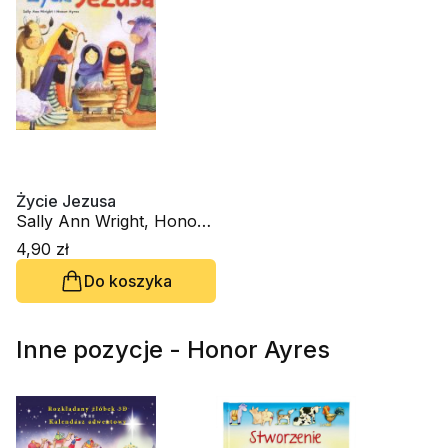
Życie Jezusa
Sally Ann Wright, Honor
Ayres
4,90 zł
Do koszyka
Inne pozycje - Honor Ayres