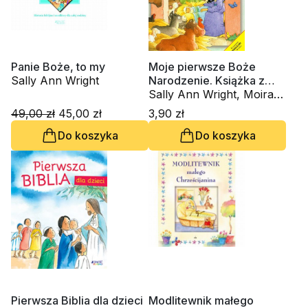
Panie Boże, to my
Moje pierwsze Boże
Sally Ann Wright
Narodzenie. Książka z
naklejkami
Sally Ann Wright, Moira
Maclean
49,00 zł
45,00 zł
3,90 zł
Do koszyka
Do koszyka
Pierwsza Biblia dla dzieci
Modlitewnik małego