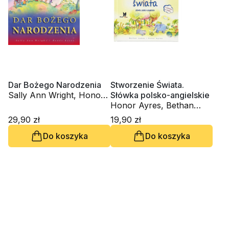
Dar Bożego Narodzenia
Stworzenie Świata.
Sally Ann Wright, Honor
Słówka polsko-angielskie
Ayres
Honor Ayres, Bethan
James
29,90 zł
19,90 zł
Do koszyka
Do koszyka