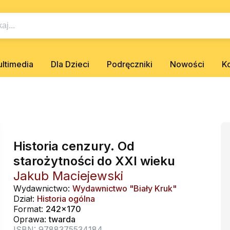
ltimedia
Dla Dzieci
Podręczniki
Nowości
K
Historia cenzury. Od
starożytności do XXI wieku
Jakub Maciejewski
Wydawnictwo:
Wydawnictwo "Biały Kruk"
Dział:
Historia ogólna
Format:
242x170
Oprawa:
twarda
ISBN: 9788375534184