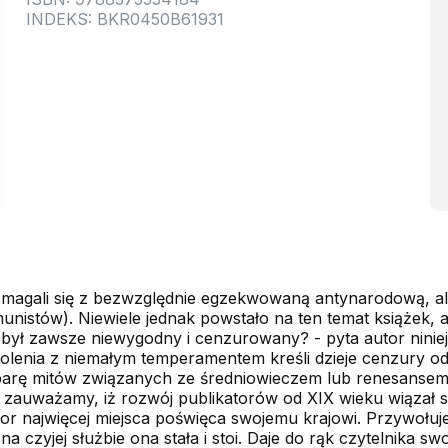
INDEKS: BKR0450B61931
zmagali się z bezwzględnie egzekwowaną antynarodową, ale
stów). Niewiele jednak powstało na ten temat książek, a 
ył zawsze niewygodny i cenzurowany? - pyta autor niniejs
olenia z niemałym temperamentem kreśli dzieje cenzury od j
 parę mitów związanych ze średniowieczem lub renesanse
i, zauważamy, iż rozwój publikatorów od XIX wieku wiązał 
r najwięcej miejsca poświęca swojemu krajowi. Przywołuje
 czyjej służbie ona stała i stoi. Daje do rąk czytelnika swo