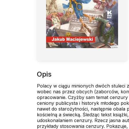
Opis
Polacy w ciągu minionych dwóch stuleci 
wobec nas przez obcych (zaborców, komuni
opracowanie. Czyżby sam temat cenzury b
ceniony publicysta i historyk młodego pok
nawet do starożytności, następnie obala
kościelną a świecką. Śledząc tekst książk
udoskonalaniem cenzury. Rzecz jasna auto
przykłady stosowania cenzury. Pokazuje, na