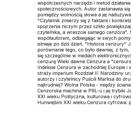
współczesnych narzędzi i metod działani
społecznościowych. Autor zastanawia się
pomiędzy wolnością słowa a jej nadużywa
"Czytelnik zmierzy się z faktami i konkr
spojrzenia niczym przez szkło powiększają
czytelnika, a wreszcie samego cenzora". 
współautorem, odbiegając w swych pomysła
istnieje po dziś dzień. "Historia cenzury"
porównanie tego, co było dawniej, z tym,
się szczególnie w mediach elektronicznyc
cenzurę Wieki dawne Cenzura a "censura
Indeksie Cenzura w zachodniej Europie i
straży imperium Rozdział II: Narodziny u
autorzy i czytelnicy Puścili Marksa do d
najtrudniej? Wolna Polska - między ścian
Cenzorska machina w PRL-u i jej trybiki
XXI wieku Polityczna, kulturowa i cyfrow
Hunwejbini XXI wieku Cenzura cyfrowa: pa