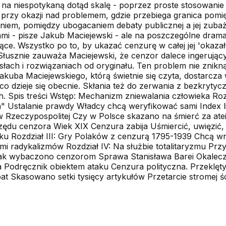
a na niespotykaną dotąd skalę - poprzez proste stosowani
 przy okazji nad problemem, gdzie przebiega granica pomi
niem, pomiędzy ubogacaniem debaty publicznej a jej zuba
etami - pisze Jakub Maciejewski - ale na poszczególne dr
ce. Wszystko po to, by ukazać cenzurę w całej jej 'okazał
Słusznie zauważa Maciejewski, że cenzor dalece ingerujący
ch i rozwiązaniach od oryginału. Ten problem nie zniknął,
 Jakuba Maciejewskiego, którą świetnie się czyta, dostarcza 
 co dzieje się obecnie. Skłania też do zerwania z bezkryt
h. Spis treści Wstęp: Mechanizm zniewalania człowieka Rozd
" Ustalanie prawdy Władcy chcą weryfikować sami Index 
 w Rzeczypospolitej Czy w Polsce skazano na śmierć za at
rzędu cenzora Wiek XIX Cenzura zabija Uśmiercić, uwięzić, 
ruku Rozdział III: Gry Polaków z cenzurą 1795-1939 Chcą w
ami radykalizmów Rozdział IV: Na służbie totalitaryzmu Prz
 Jak wybaczono cenzorom Sprawa Stanisława Barei Okalecz
a Podręcznik obiektem ataku Cenzura polityczna. Przeklęt
t Skasowano setki tysięcy artykułów Przetarcie stromej ś