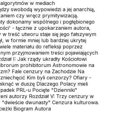
e algorytmów w mediach
ędzy swobodą wypowiedzi a jej anarchią,
żaniem czy wręcz prymitywizacją.
amaty dokonamy wspólnego i pogłębionego
ości' - łącznie z upokarzaniem autora,
 w treść utworu staje się jego fałszywym
 w formie mniej lub bardziej ukrytej
wiele materiału do refleksji poprzez
ycznym przyjmowaniem treści pojawiających
ział I: Jak rządy ukradły Kościołowi
librorum prohibitorum Astronomowie na
eizm? Fale cenzury na Zachodzie Na
zniechęcić Kim byli cenzorzy? Ofiary -
niknąć w duszę Dlaczego Polacy mieli
ypadek PRL-u Pocięte "Dzienniki"
eni autorzy Rozdział V: Trzy cenzury w
y "dwieście dwunasty" Cenzura kulturowa.
cieżki Biogram Autora