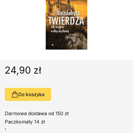
Religie
Śpiewniki
Kultura
Książki obcojęzyczne
Poradniki, leksykony...
Dewocjonalia
Inne
Podręczniki szkolne
24,90 zł
Promocja
Do koszyka
Darmowa dostawa od 150 zł
Paczkomaty 14 zł
'