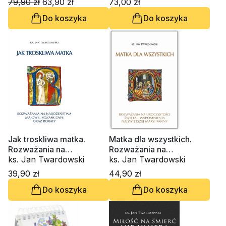
79,90 zł
63,90 zł
73,00 zł
Do koszyka
Do koszyka
Jak troskliwa matka.
Matka dla wszystkich.
Rozważania na
Rozważania na
nabożeństwa majowe,
ks. Jan Twardowski
uroczystości, święta i
ks. Jan Twardowski
październikowe i roraty
wspomnienia Najświętszej
39,90 zł
44,90 zł
Maryi Panny
Do koszyka
Do koszyka