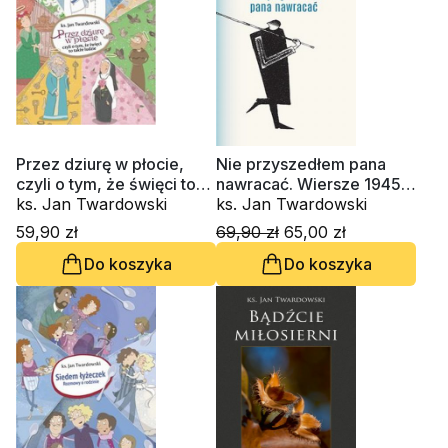
Przez dziurę w płocie,
Nie przyszedłem pana
czyli o tym, że święci to
nawracać. Wiersze 1945-
także ludzie
ks. Jan Twardowski
2006, nowe wydanie
ks. Jan Twardowski
(barwiony blok książki)
59,90 zł
69,90 zł
65,00 zł
Do koszyka
Do koszyka