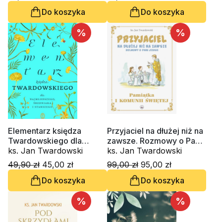
Do koszyka
Do koszyka
%
%
Elementarz księdza
Przyjaciel na dłużej niż na
Twardowskiego dla
zawsze. Rozmowy o Panu
najmłodszego średniaka i
ks. Jan Twardowski
Jezusie. Pamiątka
ks. Jan Twardowski
starszego
Pierwszej Komunii Świętej
49,90 zł
45,00 zł
99,00 zł
95,00 zł
Do koszyka
Do koszyka
%
%