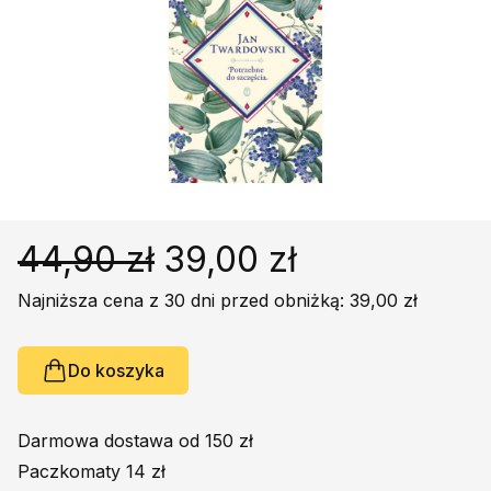
Religie
Śpiewniki
Kultura
Książki obcojęzyczne
Poradniki, leksykony...
Dewocjonalia
Inne
Podręczniki szkolne
44,90 zł
39,00 zł
Promocja
Najniższa cena z 30 dni przed obniżką: 39,00 zł
Do koszyka
Darmowa dostawa od 150 zł
Paczkomaty 14 zł