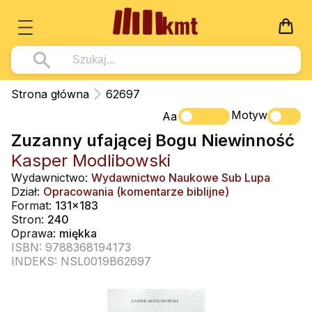
Książki
Strona główna
62697
Wszystko z kategorii - Książki
Motyw
Multimedia
Aa
Zuzanny ufającej Bogu Niewinność
Pismo Święte
Wszystko z kategorii - Multimedia
Dla Dzieci
Kasper Modlibowski
Kościół Katolicki
DVD
Wszystko z kategorii - Dla Dzieci
Podręczniki
Wydawnictwo:
Wydawnictwo Naukowe Sub Lupa
Duszpasterstwo
Dział:
Opracowania (komentarze biblijne)
CD-ROM
Literatura (D)
Wszystko z kategorii - Podręczniki
Nowości
Format:
131x183
Teologia
Muzyka
Stron:
240
Płyty, DVD (D)
Podręczniki i pomoce dydaktyczne
Zaloguj się
Oprawa:
miękka
Życie chrześcijańskie
Rekolekcje i inne na CD
Podręczniki i pomoce dydaktyczne
ISBN: 9788368194173
Zabawa i Nauka
INDEKS: NSL0019B62697
Duchowość
Śpiew i modlitwa
Literatura piękna
Muzyka klasyczna