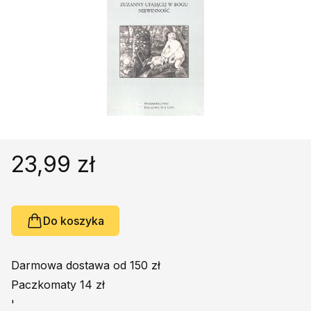
Religie
Śpiewniki
Kultura
Książki obcojęzyczne
Poradniki, leksykony...
Dewocjonalia
Inne
Podręczniki szkolne
23,99 zł
Promocja
Do koszyka
Darmowa dostawa od 150 zł
Paczkomaty 14 zł
'