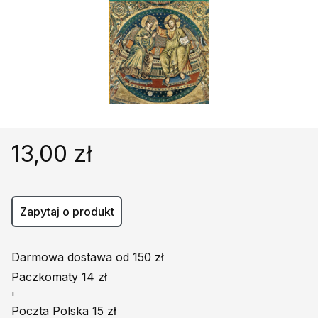
Religie
Śpiewniki
Kultura
Książki obcojęzyczne
Poradniki, leksykony...
Dewocjonalia
Inne
13,00 zł
Podręczniki szkolne
Promocja
Zapytaj o produkt
Darmowa dostawa od 150 zł
Paczkomaty 14 zł
'
Poczta Polska 15 zł