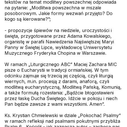
tekstów na temat modlitwy powszechnej odpowiada
na pytanie: „Modlitwa powszechna w mszale
posoborowym. Jakie formy wezwań przyjęto? Do
kogo są kierowane?”;
- propozycje śpiewów na niedziele, uroczystości i
święta, przygotowane przez Adama Kowalskiego,
organistę w parafii Nawiedzenia Najświętszej Maryi
Panny w Świętej Lipce, wykładowcę Uniwersytetu
Muzycznego Fryderyka Chopina w Warszawie.
W ramach „Liturgicznego ABC” Maciej Zachara MIC
pisze o Eucharystii w tradycji ormiańskiej. W tym
odcinku zajmuje się trzecią jej częścią, czyli liturgią
wiernych, m.in. procesją z darami, anaforą, czyli
modlitwą eucharystyczną, Modlitwą Pańską, Komunią,
a także formułą rozesłania: „Bądźcie błogosławieni
przez łaskę Ducha Świętego. Idźcie w pokoju i niech
Pan będzie zawsze z wami wszystkimi. Amen”.
Ks. Krystian Chmielewski w dziale „Pokochać Psalmy”
w ramach refleksji nad psalmami pokutnymi przybliża
Psalm 6. „Kościół – jak zaznacza autor – zachęca nas