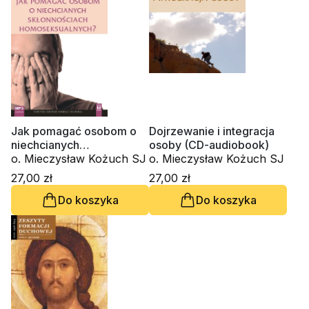
Jak pomagać osobom o
Dojrzewanie i integracja
niechcianych
osoby (CD-audiobook)
skłonnościach
o. Mieczysław Kożuch SJ
o. Mieczysław Kożuch SJ
homoseksualnych? (CD-
27,00 zł
27,00 zł
audiobook)
Do koszyka
Do koszyka