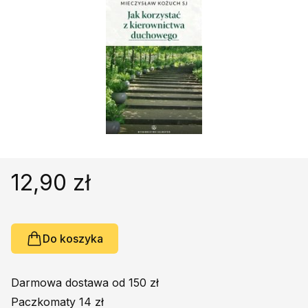
Religie
Śpiewniki
Kultura
Książki obcojęzyczne
Poradniki, leksykony...
Dewocjonalia
Inne
Podręczniki szkolne
Promocja
12,90 zł
Do koszyka
Darmowa dostawa od 150 zł
Paczkomaty 14 zł