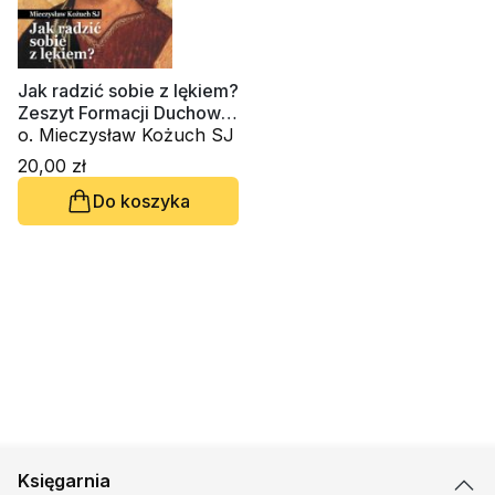
Jak radzić sobie z lękiem?
Zeszyt Formacji Duchowej
nr 30
o. Mieczysław Kożuch SJ
20,00 zł
Do koszyka
Księgarnia