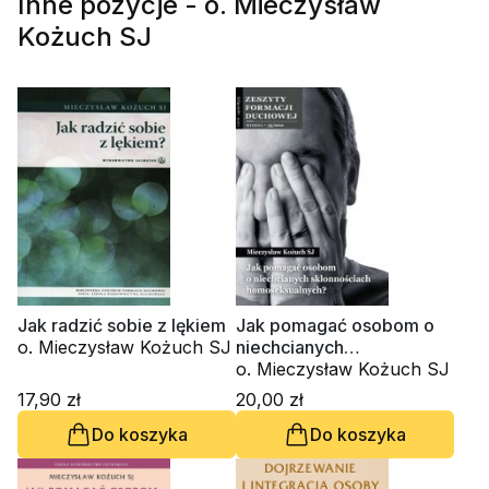
Inne pozycje - o. Mieczysław
Kożuch SJ
Jak radzić sobie z lękiem
Jak pomagać osobom o
o. Mieczysław Kożuch SJ
niechcianych
skłonnościach
o. Mieczysław Kożuch SJ
homoseksualnych? Zeszyt
17,90 zł
20,00 zł
Formacji Duchowej nr 55
Do koszyka
Do koszyka