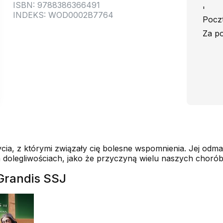
ISBN: 9788386366491
'
INDEKS: WOD0002B7764
Poczt
Za po
ycia, z którymi związały cię bolesne wspomnienia. Jej od
h dolegliwościach, jako że przyczyną wielu naszych chorób
eGrandis SSJ