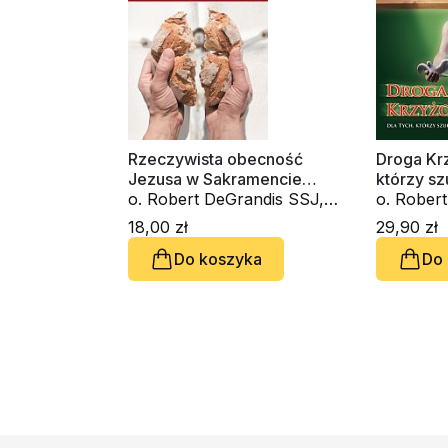
Rzeczywista obecność
Droga Krz
Jezusa w Sakramencie
którzy sz
Eucharystii
o. Robert DeGrandis SSJ,
o. Rober
Eugene Peter Koshenina
Eugene P
18,00 zł
29,90 zł
Do koszyka
Do