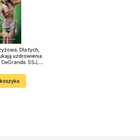
yżowa. Dla tych,
ukają uzdrowienia
t DeGrandis SSJ,
eter Koshenina
 koszyka