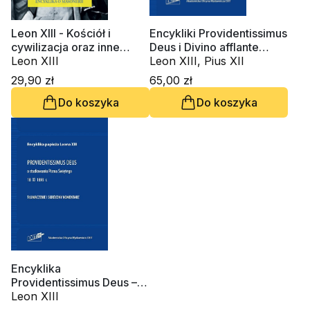
Leon XIII - Kościół i
Encykliki Providentissimus
cywilizacja oraz inne
Deus i Divino afflante
pisma
Leon XIII
Spiritu
Leon XIII, Pius XII
29,90 zł
65,00 zł
Do koszyka
Do koszyka
Encyklika
Providentissimus Deus – O
studiowaniu Pisma
Leon XIII