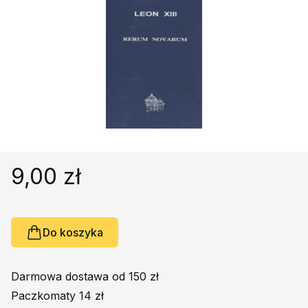
Religie
Śpiewniki
Kultura
Książki obcojęzyczne
Poradniki, leksykony...
Dewocjonalia
Inne
Podręczniki szkolne
9,00 zł
Promocja
Do koszyka
Darmowa dostawa od 150 zł
Paczkomaty 14 zł