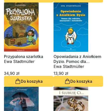
Przypalona szarlotka
Opowiadania z Aniołkiem
Ewa Stadtmüller
Dyzio. Pomoc dla
rodziców i katechetów
Ewa Stadtmüller
34,90 zł
13,90 zł
Do koszyka
Do koszyka