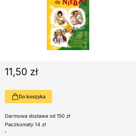
Religie
Śpiewniki
Kultura
Książki obcojęzyczne
Poradniki, leksykony...
Dewocjonalia
Inne
Podręczniki szkolne
11,50 zł
Promocja
Do koszyka
Darmowa dostawa od 150 zł
Paczkomaty 14 zł
'