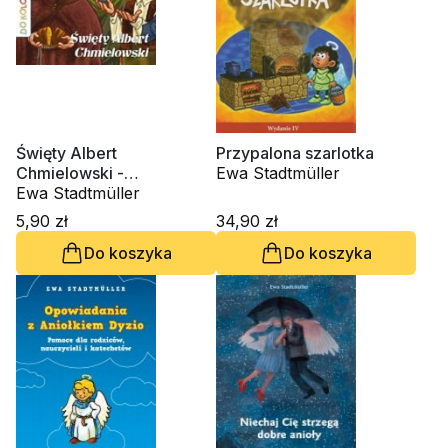
Święty Albert
Przypalona szarlotka
Chmielowski -
Ewa Stadtmüller
kolorowanka
Ewa Stadtmüller
5,90 zł
34,90 zł
Do koszyka
Do koszyka