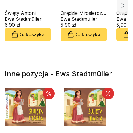
Święty Antoni
Orędzie Miłosierdzia
Orędzie
Ewa Stadtmüller
do kolorowania
Ewa Stadtmüller
Ewa St
6,90 zł
5,90 zł
5,90 zł
Do koszyka
Do koszyka
D
Inne pozycje - Ewa Stadtmüller
%
%