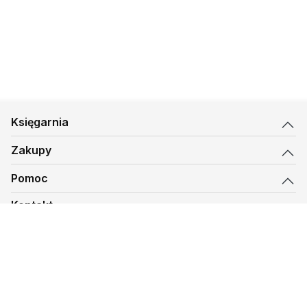
Księgarnia
Zakupy
Pomoc
Kontakt
biuro@kmt.pl
Księgarnia
© 1997-
2026
Księgarnia Mateusza, kmt.pl