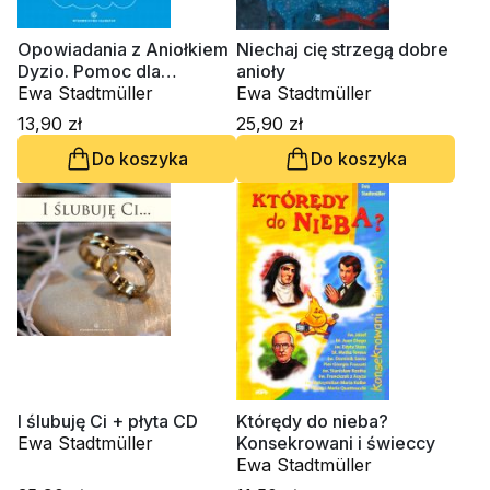
Opowiadania z Aniołkiem
Niechaj cię strzegą dobre
Dyzio. Pomoc dla
anioły
rodziców i katechetów
Ewa Stadtmüller
Ewa Stadtmüller
13,90 zł
25,90 zł
Do koszyka
Do koszyka
I ślubuję Ci + płyta CD
Którędy do nieba?
Ewa Stadtmüller
Konsekrowani i świeccy
Ewa Stadtmüller