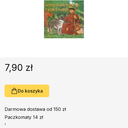
Religie
Śpiewniki
Kultura
Książki obcojęzyczne
Poradniki, leksykony...
Dewocjonalia
Inne
Podręczniki szkolne
7,90 zł
Promocja
Do koszyka
Darmowa dostawa od 150 zł
Paczkomaty 14 zł
'