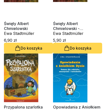
Święty Albert
Święty Albert
Chmielowski
Chmielowski -
Ewa Stadtmüller
kolorowanka
Ewa Stadtmüller
6,90 zł
5,90 zł
Do koszyka
Do koszyka
Przypalona szarlotka
Opowiadania z Aniołkiem