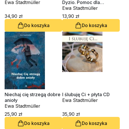
Ewa Stadtmüller
Dyzio. Pomoc dla
rodziców i katechetów
Ewa Stadtmüller
34,90 zł
13,90 zł
Do koszyka
Do koszyka
Niechaj cię strzegą dobre
I ślubuję Ci + płyta CD
anioły
Ewa Stadtmüller
Ewa Stadtmüller
25,90 zł
35,90 zł
Do koszyka
Do koszyka