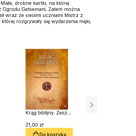
Małe, drobne kartki, na której
e z Ogrodu Getsemani. Zatem można
ził wraz ze swoimi uczniami Mistrz z
w której rozgrywały się wydarzenia męki,
Krąg biblijny. Zeszyt
Krąg biblij
spotkań 49
spotkań 4
21,00 zł
21,00 zł
Do koszyka
Do 