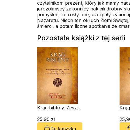
czytelnikom prezent, który jak mamy nadzi
jerozolimscy zakonnicy nakleili drobny 
pomyśleć, że rosły one, czerpały życiodaj
Nazaretu. Niech ten okruch Ziemi Świętej,
śmierci, a potem liczne spotkania ze zma
Pozostałe książki z tej serii
Krąg biblijny. Zeszyt
Krąg 
spotkań 53
spot
25,90 zł
25,9
Do koszyka