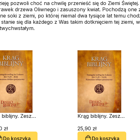
eję pozwoli choć na chwilę przenieść się do Ziemi Świętej. 
skrawek drzewa Oliwnego i zasuszony kwiat. Pochodzą on
ne soki z ziemi, po której niemal dwa tysiące lat temu chod
 stanie się dla każdego z Was takim dotknięciem tej ziemi, 
rtwychwstałym.
biblijny. Zeszyt
Krąg biblijny. Zeszyt
kań 52
spotkań 51
0 zł
25,90 zł
Do koszyka
Do koszyka