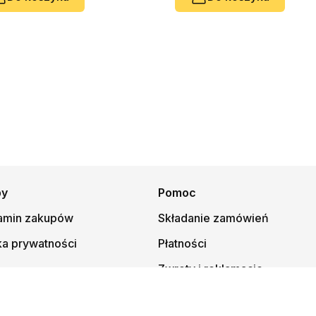
py
Pomoc
amin zakupów
Składanie zamówień
ka prywatności
Płatności
Zwroty i reklamacje
© 1997-
2026
Księgarnia Mateusza, kmt.pl