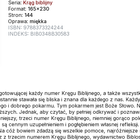
Seria:
Krąg biblijny
Format:
165x230
Stron:
144
Oprawa:
miękka
ISBN: 9788373324244
INDEKS: BIB0348B30583
zygotowującej każdy numer Kręgu Biblijnego, a także wszyst
ieustannie stawała się bliska i znana dla każdego z nas. Ka
ego i dobrego pokarmu. Tym pokarmem jest Boże Słowo. Nie
liższych. Jednak, aby czytać, by pełniej odkrywać i pozna
niejszy, trzeci numer Kręgu Biblijnego, niemniej gorąco po
ą cennym uzupełnieniem i pogłębieniem własnej refleksji.
. Na cóż bowiem zdadzą się wszelkie pomoce, najróżniejsze m
az z trzecim numerem Kręgu Biblijnego, wydawnictwo Biblo